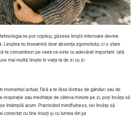
i tehnologia ne pot copleși, găsirea liniștii interioare devine
ită. Liniștea nu înseamnă doar absența zgomotului, ci o stare
să te concentrezi pe ceea ce este cu adevărat important. Iată
ce mai multă liniște în viața ta de zi cu zi.
n momentul actual, fără a te lăsa distras de gânduri sau de
i de respirație sau meditație de câteva minute pe zi, poți învăța să
ce se întâmplă acum. Practicând mindfulness, vei învăța să
 conectat cu tine însuți și cu lumea din jur.