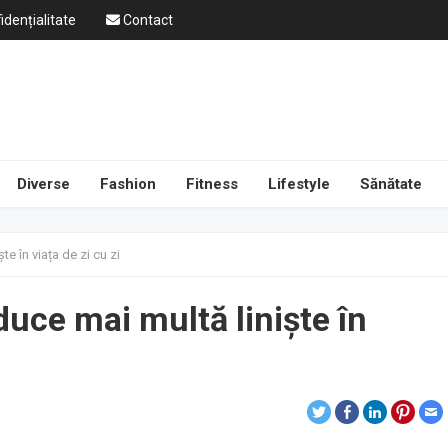
idențialitate
Contact
Diverse
Fashion
Fitness
Lifestyle
Sănătate
ște în viața de zi cu zi
aduce mai multă liniște în