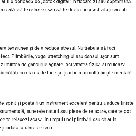
ar fi o perioadă de „detox digital” în fiecare zi sau săptămână,
reală, să te relaxezi sau să te dedici unor activități care îți
era tensiunea și de a reduce stresul. Nu trebuie să faci
ect. Plimbările, yoga, stretching-ul sau dansul ușor sunt
erezi mintea de gândurile agitate. Activitatea fizică stimulează
 îmbunătățesc starea de bine și îți aduc mai multă liniște mentală.
e spirit și poate fi un instrument excelent pentru a aduce liniște
nstrumentală, sunetele naturii sau piese de relaxare, care te pot
 ce te relaxezi acasă, în timpul unei plimbări sau chiar în
ți induce o stare de calm.