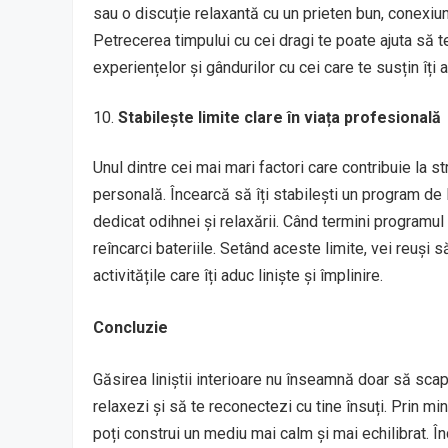
sau o discuție relaxantă cu un prieten bun, conexiu
Petrecerea timpului cu cei dragi te poate ajuta să te
experiențelor și gândurilor cu cei care te susțin îți 
Stabilește limite clare în viața profesională
Unul dintre cei mai mari factori care contribuie la st
personală. Încearcă să îți stabilești un program de l
dedicat odihnei și relaxării. Când termini programul 
reîncarci bateriile. Setând aceste limite, vei reuși s
activitățile care îți aduc liniște și împlinire.
Concluzie
Găsirea liniștii interioare nu înseamnă doar să scapi 
relaxezi și să te reconectezi cu tine însuți. Prin mind
poți construi un mediu mai calm și mai echilibrat. În