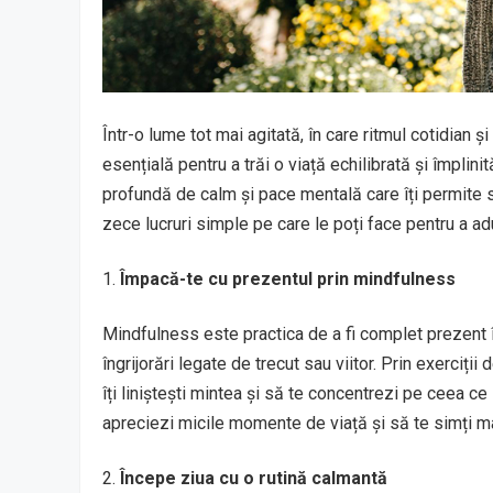
Într-o lume tot mai agitată, în care ritmul cotidian ș
esențială pentru a trăi o viață echilibrată și împlin
profundă de calm și pace mentală care îți permite 
zece lucruri simple pe care le poți face pentru a adu
Împacă-te cu prezentul prin mindfulness
Mindfulness este practica de a fi complet prezent î
îngrijorări legate de trecut sau viitor. Prin exerciți
îți liniștești mintea și să te concentrezi pe ceea 
apreciezi micile momente de viață și să te simți mai
Începe ziua cu o rutină calmantă