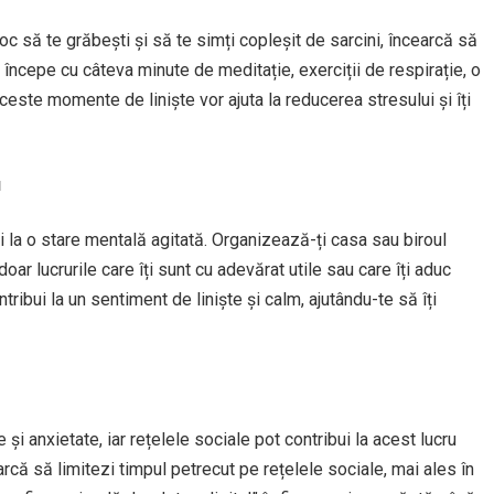
 loc să te grăbești și să te simți copleșit de sarcini, încearcă să
i începe cu câteva minute de meditație, exerciții de respirație, o
ceste momente de liniște vor ajuta la reducerea stresului și îți
u
 la o stare mentală agitată. Organizează-ți casa sau biroul
ar lucrurile care îți sunt cu adevărat utile sau care îți aduc
tribui la un sentiment de liniște și calm, ajutându-te să îți
e
i anxietate, iar rețelele sociale pot contribui la acest lucru
earcă să limitezi timpul petrecut pe rețelele sociale, mai ales în