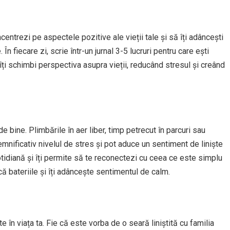
entrezi pe aspectele pozitive ale vieții tale și să îți adâncești
 În fiecare zi, scrie într-un jurnal 3-5 lucruri pentru care ești
îți schimbi perspectiva asupra vieții, reducând stresul și creând
e bine. Plimbările în aer liber, timp petrecut în parcuri sau
nificativ nivelul de stres și pot aduce un sentiment de liniște
cotidiană și îți permite să te reconectezi cu ceea ce este simplu
arcă bateriile și îți adâncește sentimentul de calm.
e în viața ta. Fie că este vorba de o seară liniștită cu familia