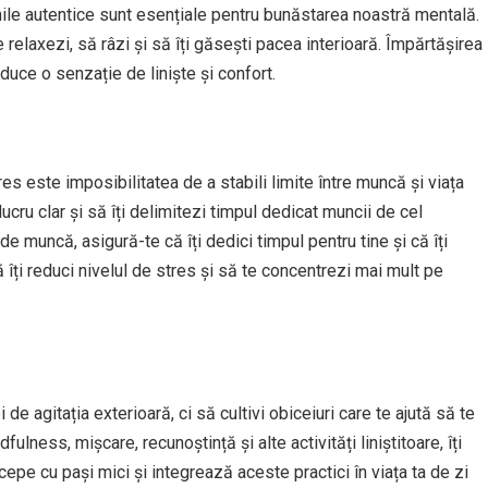
nile autentice sunt esențiale pentru bunăstarea noastră mentală.
 relaxezi, să râzi și să îți găsești pacea interioară. Împărtășirea
aduce o senzație de liniște și confort.
res este imposibilitatea de a stabili limite între muncă și viața
ucru clar și să îți delimitezi timpul dedicat muncii de cel
de muncă, asigură-te că îți dedici timpul pentru tine și că îți
ă îți reduci nivelul de stres și să te concentrezi mai mult pe
de agitația exterioară, ci să cultivi obiceiuri care te ajută să te
fulness, mișcare, recunoștință și alte activități liniștitoare, îți
cepe cu pași mici și integrează aceste practici în viața ta de zi