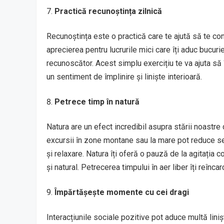
Practică recunoștința zilnică
Recunoștința este o practică care te ajută să te conc
aprecierea pentru lucrurile mici care îți aduc bucurie.
recunoscător. Acest simplu exercițiu te va ajuta să 
un sentiment de împlinire și liniște interioară.
Petrece timp în natură
Natura are un efect incredibil asupra stării noastre d
excursii în zone montane sau la mare pot reduce sem
și relaxare. Natura îți oferă o pauză de la agitația 
și natural. Petrecerea timpului în aer liber îți reînc
Împărtășește momente cu cei dragi
Interacțiunile sociale pozitive pot aduce multă linișt