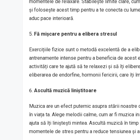
momentele de relaxare. Stabilește limite clare, cum 
și folosește acest timp pentru a te conecta cu lumea 
aduc pace interioară.
Fă mișcare pentru a elibera stresul
Exercițiile fizice sunt o metodă excelentă de a elib
antrenamente intense pentru a beneficia de acest ef
activități care te ajută să te relaxezi și să îți elib
eliberarea de endorfine, hormonii fericirii, care îți
Ascultă muzică liniștitoare
Muzica are un efect puternic asupra stării noastre d
în viața ta. Alege melodii calme, cum ar fi muzica i
ajuta să îți liniștești mintea. Ascultă muzică în timp
momentele de stres pentru a reduce tensiunea și a-