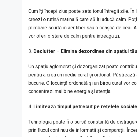
Cum îți începi ziua poate seta tonul întregii zile. În
creezi o rutină matinală care să îți aducă calm. Poț
plimbare scurtă în aer liber sau o ceașcă de ceai. A
vor oferi o stare de calm pentru întreaga zi.
Declutter – Elimina dezordinea din spațiul tă
Un spațiu aglomerat și dezorganizat poate contribui
pentru a crea un mediu curat și ordonat. Păstrează do
bucurie. O locuință ordonată și un birou curat vor con
concentrezi mai bine energia și atenția.
Limitează timpul petrecut pe rețelele social
Tehnologia poate fi o sursă constantă de distragere ș
prin fluxul continuu de informații și comparații. Înc