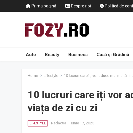
Prima pagină
Despre noi
Politică de conf
Auto
Beauty
Business
Casă și Grădină
Home
Lifestyle
10 lucruri care îți vor aduce mai multă lini
10 lucruri care îți vor 
viața de zi cu zi
Redacția
—
iunie 17, 2025
LIFESTYLE