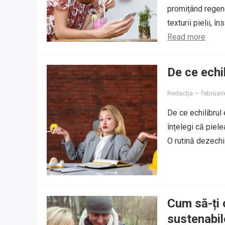
promițând regene
texturii pielii, 
Read more
De ce echil
Redacția
—
februari
De ce echilibrul 
înțelegi că piel
O rutină dezechi
Cum să-ți c
sustenabil