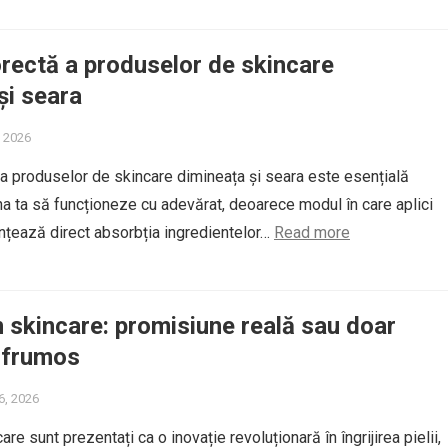
rectă a produselor de skincare
și seara
, 2026
a produselor de skincare dimineața și seara este esențială
ina ta să funcționeze cu adevărat, deoarece modul în care aplici
nțează direct absorbția ingredientelor…
Read more
 skincare: promisiune reală sau doar
 frumos
6, 2026
re sunt prezentați ca o inovație revoluționară în îngrijirea pielii,