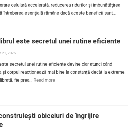
rare celulară accelerată, reducerea ridurilor și îmbunătățirea
însă întrebarea esențială rămâne dacă aceste beneficii sunt…
ibrul este secretul unei rutine eficiente
e 21, 2026
este secretul unei rutine eficiente devine clar atunci când
ea și corpul reacționează mai bine la constanță decât la extreme.
librată, fie prea…
Read more
onstruiești obiceiuri de îngrijire
e