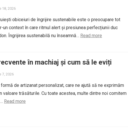
e 18, 2026
uiești obiceiuri de îngrijire sustenabile este o preocupare tot
r-un context în care ritmul alert și presiunea perfecțiunii duc
don. Îngrijirea sustenabilă nu înseamnă…
Read more
recvente în machiaj și cum să le eviți
e 7, 2026
 formă de artizanat personalizat, care ne ajută să ne exprimăm
n valoare trăsăturile. Cu toate acestea, multe dintre noi comitem
e…
Read more