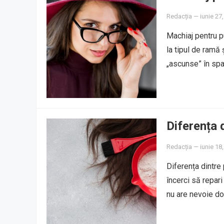
Redacția
—
iunie 27
Machiaj pentru p
la tipul de ramă ș
„ascunse” în sp
Diferența 
Redacția
—
iunie 18
Diferența dintre 
încerci să repari
nu are nevoie d