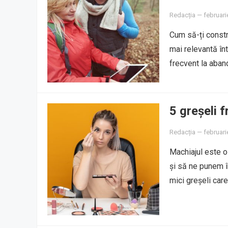
Redacția
—
februari
Cum să-ți constr
mai relevantă înt
frecvent la aban
5 greșeli f
Redacția
—
februari
Machiajul este o
și să ne punem î
mici greșeli car