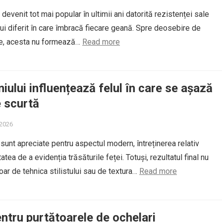
 devenit tot mai popular în ultimii ani datorită rezistenței sale
lui diferit în care îmbracă fiecare geană. Spre deosebire de
ce, acesta nu formează…
Read more
iului influențează felul în care se așază
 scurtă
 2026
 sunt apreciate pentru aspectul modern, întreținerea relativ
atea de a evidenția trăsăturile feței. Totuși, rezultatul final nu
oar de tehnica stilistului sau de textura…
Read more
ntru purtătoarele de ochelari