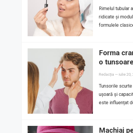
Rimelul tubular a
ridicate și modu
formulele clasi
Forma cran
o tunsoare
Redacția
—
iulie 20,
Tunsorile scurte
ușoară și capacit
este influențat d
Machiaj pe