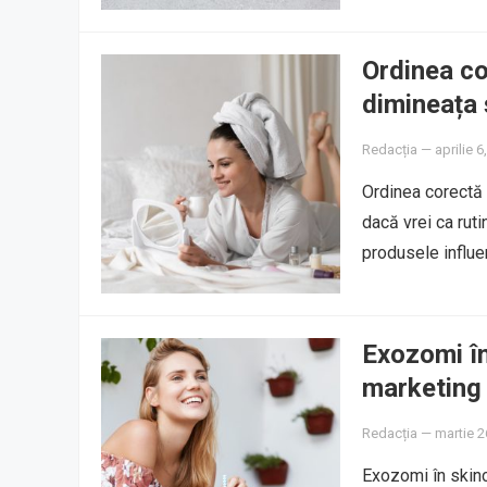
Ordinea co
dimineața 
Redacția
—
aprilie 6
Ordinea corectă 
dacă vrei ca rut
produsele influe
Exozomi în
marketing
Redacția
—
martie 2
Exozomi în skinca