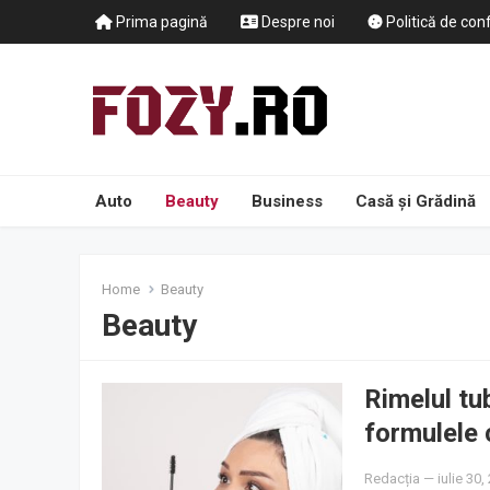
Prima pagină
Despre noi
Politică de conf
Auto
Beauty
Business
Casă și Grădină
Home
Beauty
Beauty
Rimelul tu
formulele 
Redacția
—
iulie 30,