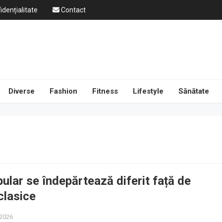
idențialitate
Contact
Diverse
Fashion
Fitness
Lifestyle
Sănătate
bular se îndepărtează diferit față de
clasice
 2026