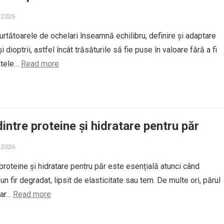
, 2026
urtătoarele de ochelari înseamnă echilibru, definire și adaptare
i dioptrii, astfel încât trăsăturile să fie puse în valoare fără a fi
atele…
Read more
dintre proteine și hidratare pentru păr
, 2026
proteine și hidratare pentru păr este esențială atunci când
 un fir degradat, lipsit de elasticitate sau tern. De multe ori, părul
oar…
Read more