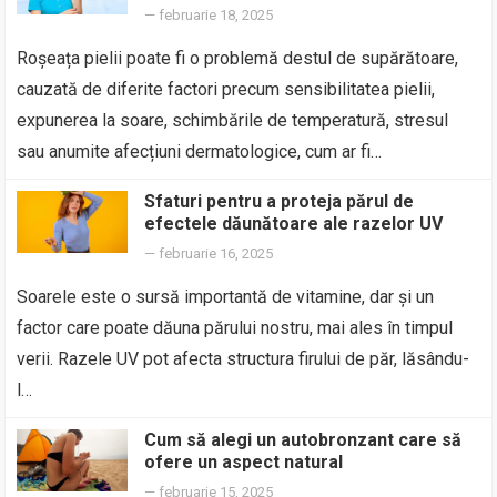
—
februarie 18, 2025
Roșeața pielii poate fi o problemă destul de supărătoare,
cauzată de diferite factori precum sensibilitatea pielii,
expunerea la soare, schimbările de temperatură, stresul
sau anumite afecțiuni dermatologice, cum ar fi…
Sfaturi pentru a proteja părul de
efectele dăunătoare ale razelor UV
—
februarie 16, 2025
Soarele este o sursă importantă de vitamine, dar și un
factor care poate dăuna părului nostru, mai ales în timpul
verii. Razele UV pot afecta structura firului de păr, lăsându-
l…
Cum să alegi un autobronzant care să
ofere un aspect natural
—
februarie 15, 2025