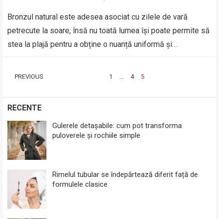
Bronzul natural este adesea asociat cu zilele de vară
petrecute la soare, însă nu toată lumea își poate permite să
stea la plajă pentru a obține o nuanță uniformă și…
PAGINAȚIE
PREVIOUS
1
…
4
5
ARTICOLE
RECENTE
Gulerele detașabile: cum pot transforma
puloverele și rochiile simple
Rimelul tubular se îndepărtează diferit față de
formulele clasice