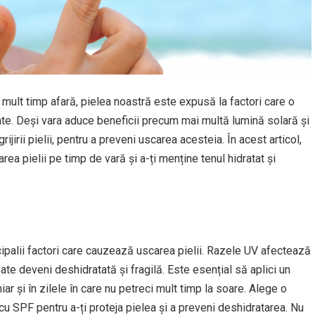
ult timp afară, pielea noastră este expusă la factori care o
itate. Deși vara aduce beneficii precum mai multă lumină solară și
jirii pielii, pentru a preveni uscarea acesteia. În acest articol,
area pielii pe timp de vară și a-ți menține tenul hidratat și
cipalii factori care cauzează uscarea pielii. Razele UV afectează
oate deveni deshidratată și fragilă. Este esențial să aplici un
ar și în zilele în care nu petreci mult timp la soare. Alege o
u SPF pentru a-ți proteja pielea și a preveni deshidratarea. Nu