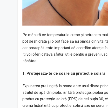
Pe măsură ce temperaturile cresc și petrecem mai m
pot deshidrata și o pot face să își piardă din vital
aer proaspăt, este important să acordăm atenție îngri
îți voi oferi câteva sfaturi utile pentru a preveni usc
sănătos.
1. Protejează-te de soare cu protecție solară
Expunerea prelungită la soare este unul dintre prin
stratul de apă din piele, iar fără protecție, pielea p
produs cu protecție solară (FPS) de cel puțin 30, chi
cremă hidratantă cu protecție solară sau un serum c