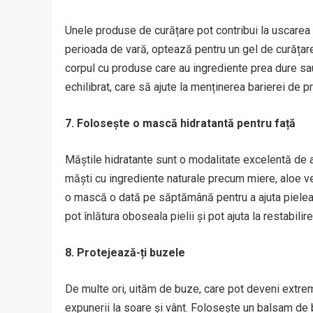
Unele produse de curățare pot contribui la uscarea p
perioada de vară, optează pentru un gel de curățare d
corpul cu produse care au ingrediente prea dure sa
echilibrat, care să ajute la menținerea barierei de pro
7. Folosește o mască hidratantă pentru față
Măștile hidratante sunt o modalitate excelentă de a 
măști cu ingrediente naturale precum miere, aloe ve
o mască o dată pe săptămână pentru a ajuta pielea
pot înlătura oboseala pielii și pot ajuta la restabilir
8. Protejează-ți buzele
De multe ori, uităm de buze, care pot deveni extre
expunerii la soare și vânt. Folosește un balsam de 