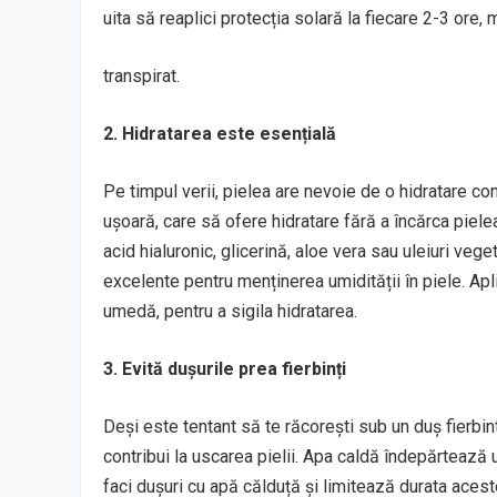
uita să reaplici protecția solară la fiecare 2-3 ore, 
transpirat.
2. Hidratarea este esențială
Pe timpul verii, pielea are nevoie de o hidratare c
ușoară, care să ofere hidratare fără a încărca piele
acid hialuronic, glicerină, aloe vera sau uleiuri ve
excelente pentru menținerea umidității în piele. Ap
umedă, pentru a sigila hidratarea.
3. Evită dușurile prea fierbinți
Deși este tentant să te răcorești sub un duș fierbint
contribui la uscarea pielii. Apa caldă îndepărtează ul
faci dușuri cu apă călduță și limitează durata acest