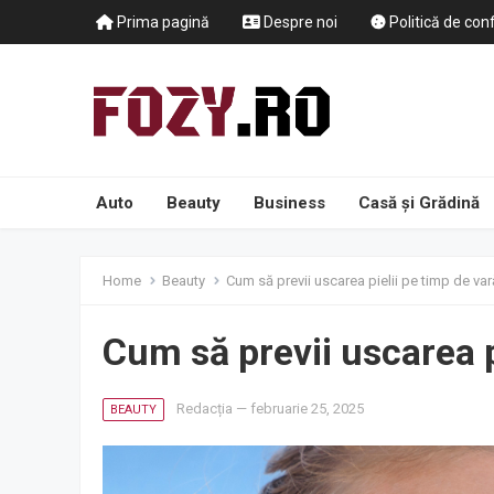
Prima pagină
Despre noi
Politică de conf
Auto
Beauty
Business
Casă și Grădină
Home
Beauty
Cum să previi uscarea pielii pe timp de var
Cum să previi uscarea p
Redacția
—
februarie 25, 2025
BEAUTY