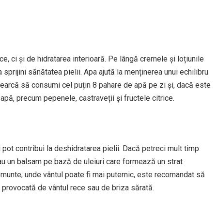
, ci și de hidratarea interioară. Pe lângă cremele și loțiunile
 sprijini sănătatea pielii. Apa ajută la menținerea unui echilibru
Încearcă să consumi cel puțin 8 pahare de apă pe zi și, dacă este
apă, precum pepenele, castraveții și fructele citrice.
i pot contribui la deshidratarea pielii. Dacă petreci mult timp
 sau un balsam pe bază de uleiuri care formează un strat
munte, unde vântul poate fi mai puternic, este recomandat să
 provocată de vântul rece sau de briza sărată.