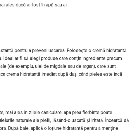
mai ales dacă ai fost în apă sau ai
onstantă pentru a preveni uscarea. Folosește o cremă hidratantă
a. Ideal ar fi să alegi produse care conțin ingrediente precum
getale (de exemplu, ulei de migdale sau de argan), care sunt
lica crema hidratantă imediat după duș, când pielea este încă
e, mai ales în zilele caniculare, apa prea fierbinte poate
eiurile naturale ale pielii, lăsând-o uscată și iritată. Încearcă să
ora. După baie, aplică o loțiune hidratantă pentru a menține