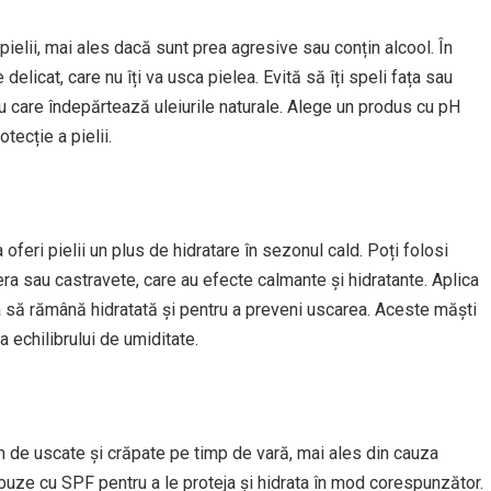
ielii, mai ales dacă sunt prea agresive sau conțin alcool. În
elicat, care nu îți va usca pielea. Evită să îți speli fața sau
u care îndepărtează uleiurile naturale. Alege un produs cu pH
tecție a pielii.
oferi pielii un plus de hidratare în sezonul cald. Poți folosi
ra sau castravete, care au efecte calmante și hidratante. Aplica
 să rămână hidratată și pentru a preveni uscarea. Aceste măști
ea echilibrului de umiditate.
m de uscate și crăpate pe timp de vară, mai ales din cauza
buze cu SPF pentru a le proteja și hidrata în mod corespunzător.