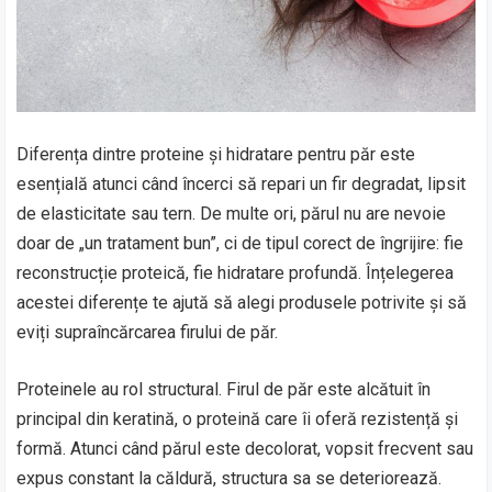
Diferența dintre proteine și hidratare pentru păr este
esențială atunci când încerci să repari un fir degradat, lipsit
de elasticitate sau tern. De multe ori, părul nu are nevoie
doar de „un tratament bun”, ci de tipul corect de îngrijire: fie
reconstrucție proteică, fie hidratare profundă. Înțelegerea
acestei diferențe te ajută să alegi produsele potrivite și să
eviți supraîncărcarea firului de păr.
Proteinele au rol structural. Firul de păr este alcătuit în
principal din keratină, o proteină care îi oferă rezistență și
formă. Atunci când părul este decolorat, vopsit frecvent sau
expus constant la căldură, structura sa se deteriorează.