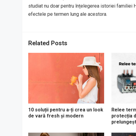
studiat nu doar pentru înțelegerea istoriei familiei H
efectele pe termen lung ale acestora.
Related Posts
10 soluții pentru a-ți crea un look
Relee term
de vară fresh și modern
protecția 
prelungeșt