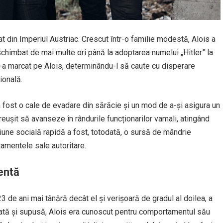
at din Imperiul Austriac. Crescut într-o familie modestă, Alois a
 schimbat de mai multe ori până la adoptarea numelui „Hitler” la
 l-a marcat pe Alois, determinându-l să caute cu disperare
ională.
 a fost o cale de evadare din sărăcie și un mod de a-și asigura un
reușit să avanseze în rândurile funcționarilor vamali, atingând
iune socială rapidă a fost, totodată, o sursă de mândrie
tamentele sale autoritare.
lentă
23 de ani mai tânără decât el și verișoară de gradul al doilea, a
icată și supusă, Alois era cunoscut pentru comportamentul său