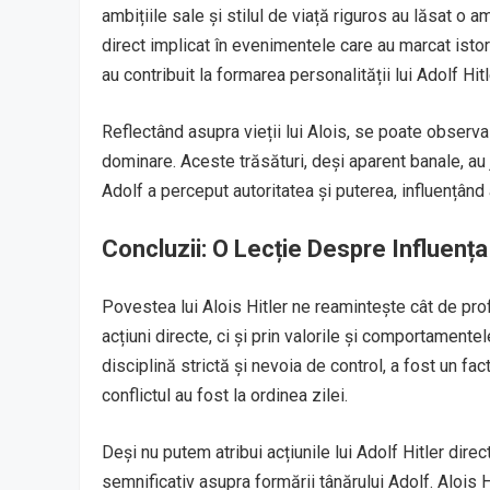
ambițiile sale și stilul de viață riguros au lăsat o
direct implicat în evenimentele care au marcat istori
au contribuit la formarea personalității lui Adolf Hitl
Reflectând asupra vieții lui Alois, se poate observa
dominare. Aceste trăsături, deși aparent banale, au ju
Adolf a perceput autoritatea și puterea, influențând 
Concluzii: O Lecție Despre Influența
Povestea lui Alois Hitler ne reamintește cât de profu
acțiuni directe, ci și prin valorile și comportamente
disciplină strictă și nevoia de control, a fost un fac
conflictul au fost la ordinea zilei.
Deși nu putem atribui acțiunile lui Adolf Hitler direct
semnificativ asupra formării tânărului Adolf. Alois H