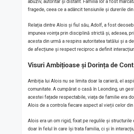
abuziv, autoritar și distant. Familia lor a fost marcat
fragede, ceea ce a adâncit tensiunile și durerile din
Relația dintre Alois și fiul său, Adolf, a fost deoseb
impunea voința prin disciplină strictă și, adesea, pr
acesta din urmă a respins autoritatea tatălui și a d
de afecțiune și respect reciproc a definit interacțiu
Visuri Ambițioase și Dorința de Cont
Ambiția lui Alois nu se limita doar la carieră; el aspi
comunitate. A cumpărat o casă în Leonding, un gest c
acestei fațade respectabile, viața de familie era dom
Alois de a controla fiecare aspect al vieții celor din 
Alois era un om rigid, fixat pe regulile și structuri
doar în felul în care își trata familia, ci și în interac