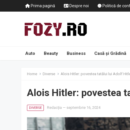
Prima pagină
Despre noi
Politică de conf
Auto
Beauty
Business
Casă și Grădină
Home
Diverse
Alois Hitler: povestea tatălui lui Adolf Hitl
Alois Hitler: povestea ta
Redacția
—
septembrie 16, 2024
DIVERSE