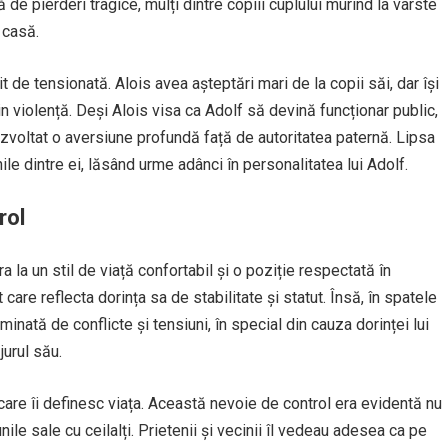
ă de pierderi tragice, mulți dintre copiii cuplului murind la vârste
 casă.
it de tensionată. Alois avea așteptări mari de la copii săi, dar își
in violență. Deși Alois visa ca Adolf să devină funcționar public,
ezvoltat o aversiune profundă față de autoritatea paternă. Lipsa
nile dintre ei, lăsând urme adânci în personalitatea lui Adolf.
rol
ra la un stil de viață confortabil și o poziție respectată în
are reflecta dorința sa de stabilitate și statut. Însă, în spatele
inată de conflicte și tensiuni, în special din cauza dorinței lui
jurul său.
le care îi definesc viața. Această nevoie de control era evidentă nu
țiunile sale cu ceilalți. Prietenii și vecinii îl vedeau adesea ca pe