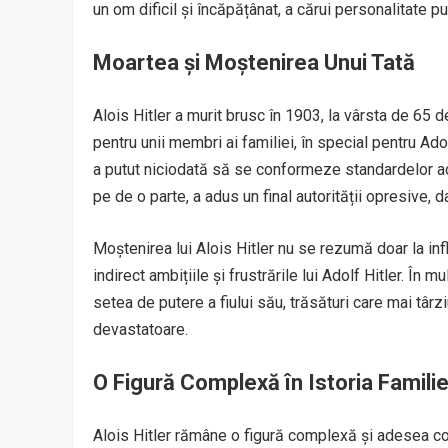
un om dificil și încăpățânat, a cărui personalitate 
Moartea și Moștenirea Unui Tată
Alois Hitler a murit brusc în 1903, la vârsta de 65 d
pentru unii membri ai familiei, în special pentru Ado
a putut niciodată să se conformeze standardelor aces
pe de o parte, a adus un final autorității opresive, d
Moștenirea lui Alois Hitler nu se rezumă doar la infl
indirect ambițiile și frustrările lui Adolf Hitler. În mu
setea de putere a fiului său, trăsături care mai tâ
devastatoare.
O Figură Complexă în Istoria Familiei
Alois Hitler rămâne o figură complexă și adesea cont