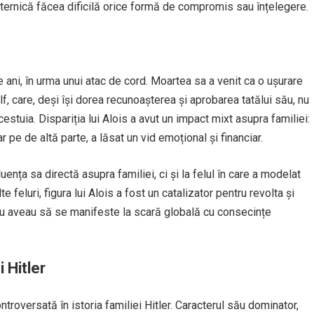
puternică făcea dificilă orice formă de compromis sau înțelegere.
e ani, în urma unui atac de cord. Moartea sa a venit ca o ușurare
lf, care, deși își dorea recunoașterea și aprobarea tatălui său, nu
tuia. Dispariția lui Alois a avut un impact mixt asupra familiei:
ar pe de altă parte, a lăsat un vid emoțional și financiar.
uența sa directă asupra familiei, ci și la felul în care a modelat
lte feluri, figura lui Alois a fost un catalizator pentru revolta și
rziu aveau să se manifeste la scară globală cu consecințe
 Hitler
roversată în istoria familiei Hitler. Caracterul său dominator,