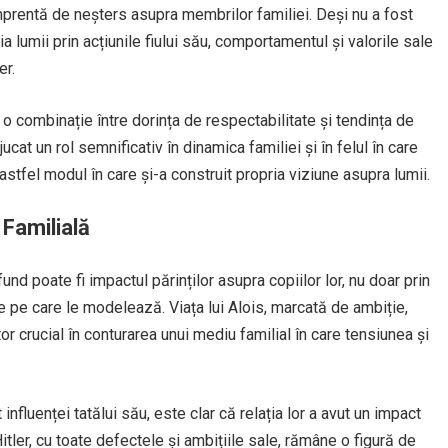
 amprentă de neșters asupra membrilor familiei. Deși nu a fost
a lumii prin acțiunile fiului său, comportamentul și valorile sale
er.
 o combinație între dorința de respectabilitate și tendința de
cat un rol semnificativ în dinamica familiei și în felul în care
astfel modul în care și-a construit propria viziune asupra lumii.
 Familială
nd poate fi impactul părinților asupra copiilor lor, nu doar prin
le pe care le modelează. Viața lui Alois, marcată de ambiție,
tor crucial în conturarea unui mediu familial în care tensiunea și
 influenței tatălui său, este clar că relația lor a avut un impact
itler, cu toate defectele și ambițiile sale, rămâne o figură de