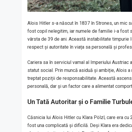
Alois Hitler s-a născut în 1837 în Strones, un mic s
fost copil nelegitim, iar numele de familie i-a fost
vârsta de 39 de ani. Această instabilitate timpurie
respect și autoritate în viața sa personală și profes
Cariera sa în serviciul vamal al Imperiului Austriac
statut social. Prin muncă asiduă și ambiție, Alois a 
treptat poziții de responsabilitate. Această ascens
personală, dar și un factor care a alimentat compor
Un Tată Autoritar și o Familie Turbu
Căsnicia lui Alois Hitler cu Klara Pölzl, care era cu 
fost una complicată și dificilă. Deși Klara era ded