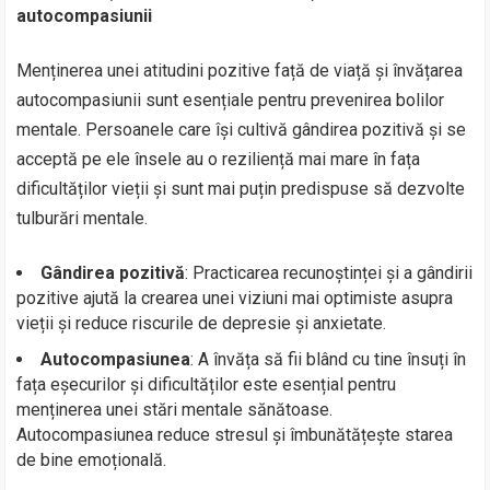
autocompasiunii
Menținerea unei atitudini pozitive față de viață și învățarea
autocompasiunii sunt esențiale pentru prevenirea bolilor
mentale. Persoanele care își cultivă gândirea pozitivă și se
acceptă pe ele însele au o reziliență mai mare în fața
dificultăților vieții și sunt mai puțin predispuse să dezvolte
tulburări mentale.
Gândirea pozitivă
: Practicarea recunoștinței și a gândirii
pozitive ajută la crearea unei viziuni mai optimiste asupra
vieții și reduce riscurile de depresie și anxietate.
Autocompasiunea
: A învăța să fii blând cu tine însuți în
fața eșecurilor și dificultăților este esențial pentru
menținerea unei stări mentale sănătoase.
Autocompasiunea reduce stresul și îmbunătățește starea
de bine emoțională.