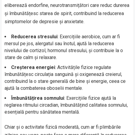
eliberează endorfine, neurotransmițători care reduc durerea
și îmbunătățesc starea de spirit, contribuind la reducerea
simptomelor de depresie și anxietate.
Reducerea stresului
: Exercițiile aerobice, cum ar fi
mersul pe jos, alergatul sau înotul, ajută la reducerea
nivelului de cortizol, hormonul stresului, și contribuie la o
stare de calm și relaxare.
Creșterea energiei
: Activitățile fizice regulate
îmbunătățesc circulația sanguină și oxigenează creierul,
contribuind la o stare generală de bine și energie, ceea ce
ajută la combaterea oboselii mentale.
Îmbunătățirea somnului
: Exercițiile fizice ajută la
reglarea ritmului circadian, îmbunătățind calitatea somnului,
esențială pentru sănătatea mentală.
Chiar și o activitate fizică moderată, cum ar fi plimbările