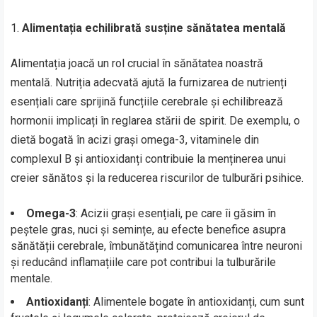
Alimentația echilibrată susține sănătatea mentală
Alimentația joacă un rol crucial în sănătatea noastră
mentală. Nutriția adecvată ajută la furnizarea de nutrienți
esențiali care sprijină funcțiile cerebrale și echilibrează
hormonii implicați în reglarea stării de spirit. De exemplu, o
dietă bogată în acizi grași omega-3, vitaminele din
complexul B și antioxidanți contribuie la menținerea unui
creier sănătos și la reducerea riscurilor de tulburări psihice.
Omega-3
: Acizii grași esențiali, pe care îi găsim în
peștele gras, nuci și semințe, au efecte benefice asupra
sănătății cerebrale, îmbunătățind comunicarea între neuroni
și reducând inflamațiile care pot contribui la tulburările
mentale.
Antioxidanți
: Alimentele bogate în antioxidanți, cum sunt