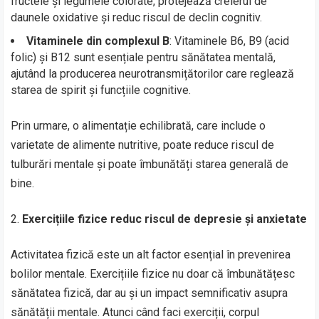
fructele și legumele colorate, protejează creierul de
daunele oxidative și reduc riscul de declin cognitiv.
Vitaminele din complexul B
: Vitaminele B6, B9 (acid
folic) și B12 sunt esențiale pentru sănătatea mentală,
ajutând la producerea neurotransmițătorilor care reglează
starea de spirit și funcțiile cognitive.
Prin urmare, o alimentație echilibrată, care include o
varietate de alimente nutritive, poate reduce riscul de
tulburări mentale și poate îmbunătăți starea generală de
bine.
Exercițiile fizice reduc riscul de depresie și anxietate
Activitatea fizică este un alt factor esențial în prevenirea
bolilor mentale. Exercițiile fizice nu doar că îmbunătățesc
sănătatea fizică, dar au și un impact semnificativ asupra
sănătății mentale. Atunci când faci exerciții, corpul