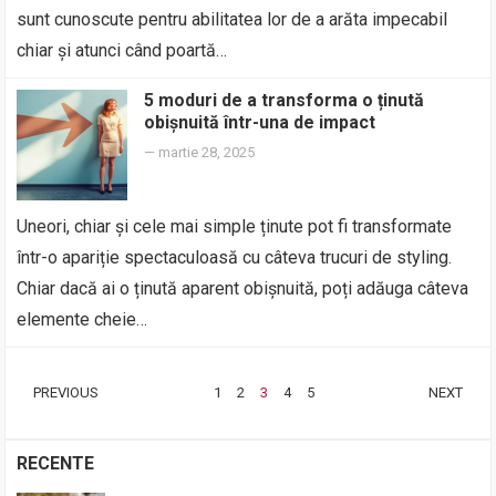
sunt cunoscute pentru abilitatea lor de a arăta impecabil
chiar și atunci când poartă…
5 moduri de a transforma o ținută
obișnuită într-una de impact
—
martie 28, 2025
Uneori, chiar și cele mai simple ținute pot fi transformate
într-o apariție spectaculoasă cu câteva trucuri de styling.
Chiar dacă ai o ținută aparent obișnuită, poți adăuga câteva
elemente cheie…
PAGINAȚIE
PREVIOUS
1
2
3
4
5
NEXT
ARTICOLE
RECENTE