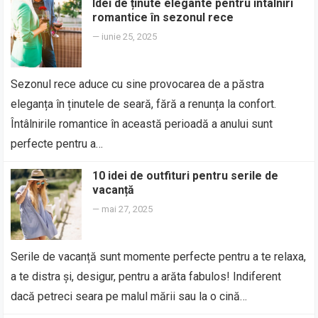
Idei de ținute elegante pentru întâlniri
romantice în sezonul rece
—
iunie 25, 2025
Sezonul rece aduce cu sine provocarea de a păstra
eleganța în ținutele de seară, fără a renunța la confort.
Întâlnirile romantice în această perioadă a anului sunt
perfecte pentru a…
10 idei de outfituri pentru serile de
vacanță
—
mai 27, 2025
Serile de vacanță sunt momente perfecte pentru a te relaxa,
a te distra și, desigur, pentru a arăta fabulos! Indiferent
dacă petreci seara pe malul mării sau la o cină…