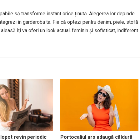
apabile să transforme instant orice ținută. Alegerea lor depinde
integrezi în garderoba ta. Fie că optezi pentru denim, piele, stofă
asă îți va oferi un look actual, feminin și sofisticat, indiferent
lopot revin periodic
Portocaliul ars adaugă căldură