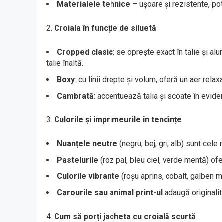
Materialele tehnice
– ușoare și rezistente, potr
Croiala în funcție de siluetă
Cropped clasic
: se oprește exact în talie și al
talie înaltă.
Boxy
: cu linii drepte și volum, oferă un aer relax
Cambrată
: accentuează talia și scoate în evide
Culorile și imprimeurile în tendințe
Nuanțele neutre
(negru, bej, gri, alb) sunt cele
Pastelurile
(roz pal, bleu ciel, verde mentă) of
Culorile vibrante
(roșu aprins, cobalt, galben m
Carourile sau animal print-ul
adaugă originalita
Cum să porți jacheta cu croială scurtă