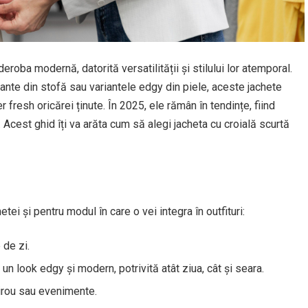
roba modernă, datorită versatilității și stilului lor atemporal.
nte din stofă sau variantele edgy din piele, aceste jachete
 fresh oricărei ținute. În 2025, ele rămân în tendințe, fiind
e. Acest ghid îți va arăta cum să alegi jacheta cu croială scurtă
etei și pentru modul în care o vei integra în outfituri:
 de zi.
un look edgy și modern, potrivită atât ziua, cât și seara.
birou sau evenimente.