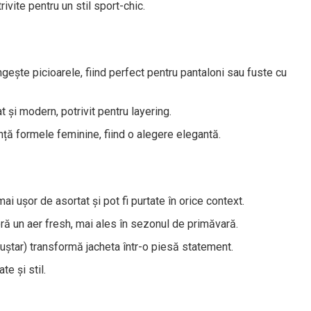
ivite pentru un stil sport-chic.
ungește picioarele, fiind perfect pentru pantaloni sau fuste cu
at și modern, potrivit pentru layering.
nță formele feminine, fiind o alegere elegantă.
 mai ușor de asortat și pot fi purtate în orice context.
eră un aer fresh, mai ales în sezonul de primăvară.
uștar) transformă jacheta într-o piesă statement.
te și stil.