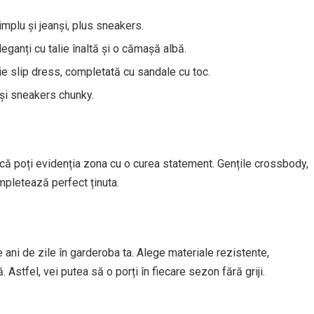
implu și jeanși, plus sneakers.
leganți cu talie înaltă și o cămașă albă.
hie slip dress, completată cu sandale cu toc.
 și sneakers chunky.
a că poți evidenția zona cu o curea statement. Gențile crossbody,
mpletează perfect ținuta.
 ani de zile în garderoba ta. Alege materiale rezistente,
 Astfel, vei putea să o porți în fiecare sezon fără griji.