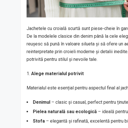
Jachetele cu croială scurtă sunt piese-cheie în garde
De la modelele clasice din denim până la cele elega
reușesc să pună în valoare silueta și să ofere un aer
reinterpretate prin croieli moderne și detalii inedit
potrivită pentru stilul și nevoile tale.
Alege materialul potrivit
Materialul este esențial pentru aspectul final al jach
Denimul
– clasic și casual, perfect pentru ținute
Pielea naturală sau ecologică
– ideală pentru 
Stofa
– elegantă și rafinată, excelentă pentru 