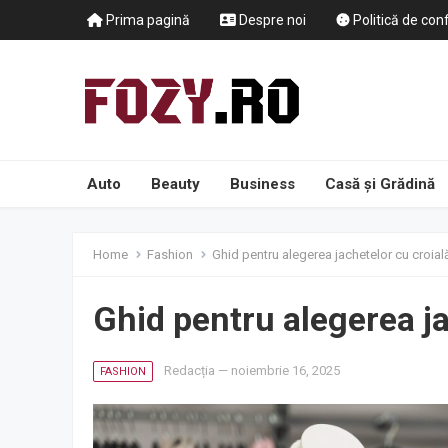
Prima pagină
Despre noi
Politică de conf
Auto
Beauty
Business
Casă și Grădină
Home
Fashion
Ghid pentru alegerea jachetelor cu croial
Ghid pentru alegerea ja
Redacția
—
noiembrie 16, 2025
FASHION