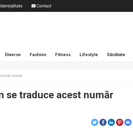
idențialitate
Contact
Diverse
Fashion
Fitness
Lifestyle
Sănătate
t număr roman
m se traduce acest număr