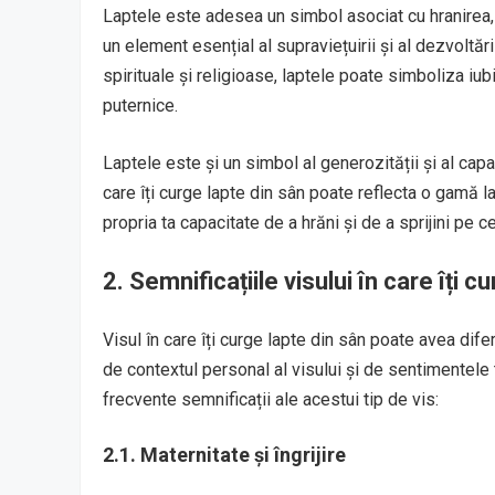
Laptele este adesea un simbol asociat cu hranirea, în
un element esențial al supraviețuirii și al dezvoltări
spirituale și religioase, laptele poate simboliza iubi
puternice.
Laptele este și un simbol al generozității și al capac
care îți curge lapte din sân poate reflecta o gamă la
propria ta capacitate de a hrăni și de a sprijini pe cei
2.
Semnificațiile visului în care îți c
Visul în care îți curge lapte din sân poate avea dife
de contextul personal al visului și de sentimentele 
frecvente semnificații ale acestui tip de vis:
2.1. Maternitate și îngrijire