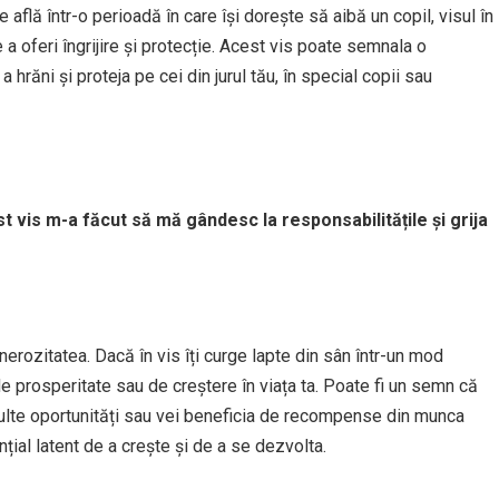
află într-o perioadă în care își dorește să aibă un copil, visul în
e a oferi îngrijire și protecție. Acest vis poate semnala o
 hrăni și proteja pe cei din jurul tău, în special copii sau
st vis m-a făcut să mă gândesc la responsabilitățile și grija
rozitatea. Dacă în vis îți curge lapte din sân într-un mod
 prosperitate sau de creștere în viața ta. Poate fi un semn că
lte oportunități sau vei beneficia de recompense din munca
ial latent de a crește și de a se dezvolta.