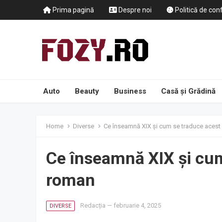
Prima pagină
Despre noi
Politică de conf
Auto
Beauty
Business
Casă și Grădină
Home
Diverse
Ce înseamnă XIX și cum se traduce aces
Ce înseamnă XIX și cu
roman
Redacția
—
februarie 4, 2025
DIVERSE