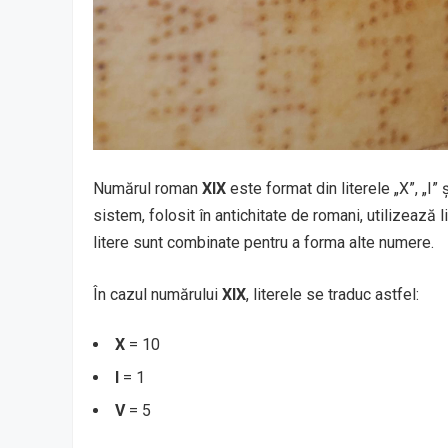
Numărul roman
XIX
este format din literele „X”, „I
sistem, folosit în antichitate de romani, utilizează 
litere sunt combinate pentru a forma alte numere.
În cazul numărului
XIX
, literele se traduc astfel:
X
= 10
I
= 1
V
= 5