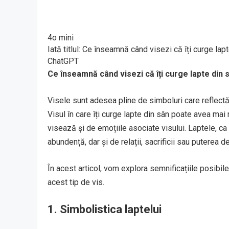
4o mini
You said:
Iată titlul: Ce înseamnă când visezi că îți curge la
ChatGPT said:
ChatGPT
Ce înseamnă când visezi că îți curge lapte din 
Visele sunt adesea pline de simboluri care reflectă 
Visul în care îți curge lapte din sân poate avea mai 
visează și de emoțiile asociate visului. Laptele, ca 
abundență, dar și de relații, sacrificii sau puterea de
În acest articol, vom explora semnificațiile posibile
acest tip de vis.
1.
Simbolistica laptelui