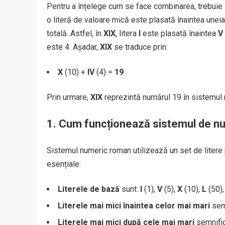
Pentru a înțelege cum se face combinarea, trebuie
o literă de valoare mică este plasată înaintea unei
totală. Astfel, în
XIX
, litera
I
este plasată înaintea
V
este 4. Așadar,
XIX
se traduce prin:
X
(10) +
IV
(4) =
19
Prin urmare,
XIX
reprezintă numărul 19 în sistemul n
1.
Cum funcționează sistemul de 
Sistemul numeric roman utilizează un set de litere 
esențiale:
Literele de bază
sunt:
I
(1),
V
(5),
X
(10),
L
(50)
Literele mai mici înaintea celor mai mari
semn
Literele mai mici după cele mai mari
semnifică