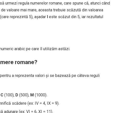
 să urmezi regula numerelor romane, care spune că, atunci când
a de valoare mai mare, aceasta trebuie scăzută din valoarea
(care reprezintă 5), așadar
I
este scăzut din 5, iar rezultatul
umeric arabic pe care îl utilizăm astăzi.
numere romane?
pentru a reprezenta valori și se bazează pe câteva reguli
,
C
(100),
D
(500),
M
(1000).
ifică scădere (ex: IV = 4, IX = 9).
 adunare (ex: VI = 6, XI = 11).