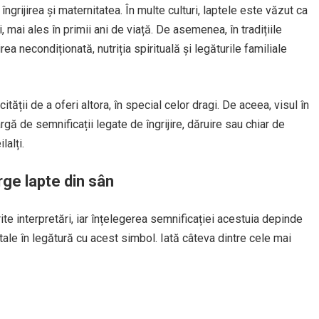
grijirea și maternitatea. În multe culturi, laptele este văzut ca
i, mai ales în primii ani de viață. De asemenea, în tradițiile
rea necondiționată, nutriția spirituală și legăturile familiale
ității de a oferi altora, în special celor dragi. De aceea, visul în
rgă de semnificații legate de îngrijire, dăruire sau chiar de
lalți.
urge lapte din sân
rite interpretări, iar înțelegerea semnificației acestuia depinde
tale în legătură cu acest simbol. Iată câteva dintre cele mai