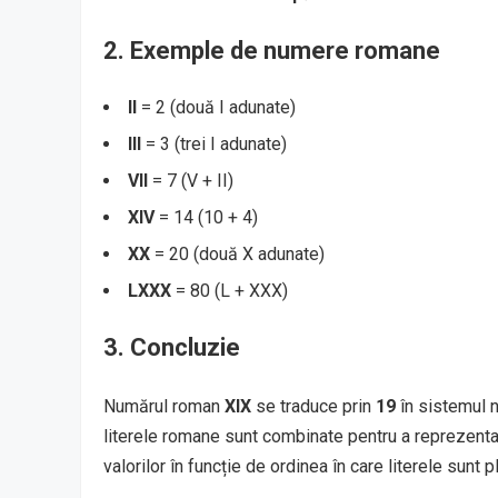
2.
Exemple de numere romane
II
= 2 (două I adunate)
III
= 3 (trei I adunate)
VII
= 7 (V + II)
XIV
= 14 (10 + 4)
XX
= 20 (două X adunate)
LXXX
= 80 (L + XXX)
3.
Concluzie
Numărul roman
XIX
se traduce prin
19
în sistemul n
literele romane sunt combinate pentru a reprezenta 
valorilor în funcție de ordinea în care literele sunt p