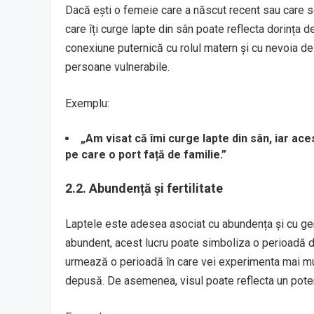
Dacă ești o femeie care a născut recent sau care se 
care îți curge lapte din sân poate reflecta dorința d
conexiune puternică cu rolul matern și cu nevoia de a
persoane vulnerabile.
Exemplu:
„Am visat că îmi curge lapte din sân, iar ace
pe care o port față de familie.”
2.2. Abundență și fertilitate
Laptele este adesea asociat cu abundența și cu gene
abundent, acest lucru poate simboliza o perioadă de
urmează o perioadă în care vei experimenta mai mu
depusă. De asemenea, visul poate reflecta un potenț