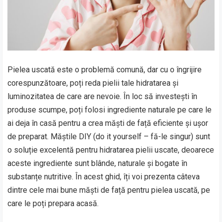
Pielea uscată este o problemă comună, dar cu o îngrijire
corespunzătoare, poți reda pielii tale hidratarea și
luminozitatea de care are nevoie. În loc să investești în
produse scumpe, poți folosi ingrediente naturale pe care le
ai deja în casă pentru a crea măști de față eficiente și ușor
de preparat. Măștile DIY (do it yourself – fă-le singur) sunt
o soluție excelentă pentru hidratarea pielii uscate, deoarece
aceste ingrediente sunt blânde, naturale și bogate în
substanțe nutritive. În acest ghid, îți voi prezenta câteva
dintre cele mai bune măști de față pentru pielea uscată, pe
care le poți prepara acasă.