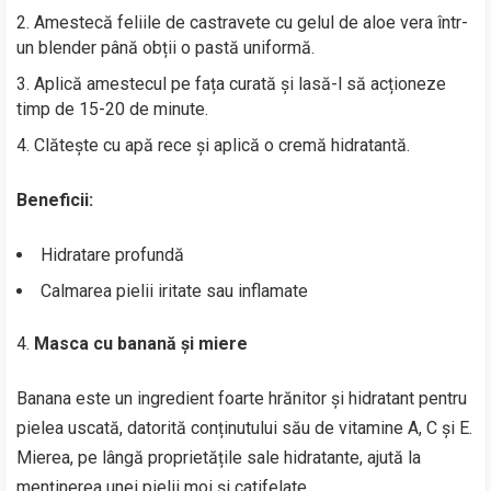
Amestecă feliile de castravete cu gelul de aloe vera într-
un blender până obții o pastă uniformă.
Aplică amestecul pe fața curată și lasă-l să acționeze
timp de 15-20 de minute.
Clătește cu apă rece și aplică o cremă hidratantă.
Beneficii:
Hidratare profundă
Calmarea pielii iritate sau inflamate
Masca cu banană și miere
Banana este un ingredient foarte hrănitor și hidratant pentru
pielea uscată, datorită conținutului său de vitamine A, C și E.
Mierea, pe lângă proprietățile sale hidratante, ajută la
menținerea unei pielii moi și catifelate.