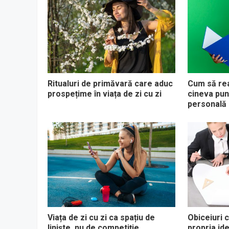
Ritualuri de primăvară care aduc
Cum să rea
prospețime în viața de zi cu zi
cineva pun
personală
Viața de zi cu zi ca spațiu de
Obiceiuri 
liniște, nu de competiție
propria ide