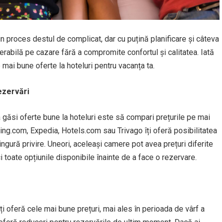
un proces destul de complicat, dar cu puțină planificare și câteva
erabilă pe cazare fără a compromite confortul și calitatea. Iată
e mai bune oferte la hoteluri pentru vacanța ta.
ezervări
a găsi oferte bune la hoteluri este să compari prețurile pe mai
ng.com, Expedia, Hotels.com sau Trivago îți oferă posibilitatea
gură privire. Uneori, aceleași camere pot avea prețuri diferite
i toate opțiunile disponibile înainte de a face o rezervare.
îți oferă cele mai bune prețuri, mai ales în perioada de vârf a