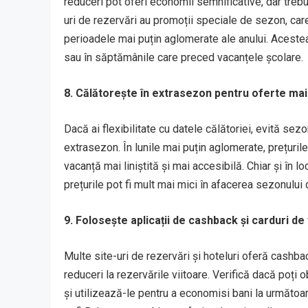
reduceri pot oferi economii semnificative, dar trebu
uri de rezervări au promoții speciale de sezon, car
perioadele mai puțin aglomerate ale anului. Acestea
sau în săptămânile care preced vacanțele școlare.
8. Călătorește în extrasezon pentru oferte ma
Dacă ai flexibilitate cu datele călătoriei, evită sez
extrasezon. În lunile mai puțin aglomerate, prețurile
vacanță mai liniștită și mai accesibilă. Chiar și în l
prețurile pot fi mult mai mici în afacerea sezonului 
9. Folosește aplicații de cashback și carduri de 
Multe site-uri de rezervări și hoteluri oferă cashbac
reduceri la rezervările viitoare. Verifică dacă poți 
și utilizează-le pentru a economisi bani la următo