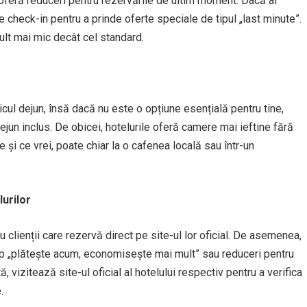
le oferă reduceri pentru rezervările de ultim moment. Dacă ai
de check-in pentru a prinde oferte speciale de tipul „last minute”.
mult mai mic decât cel standard.
icul dejun, însă dacă nu este o opțiune esențială pentru tine,
un inclus. De obicei, hotelurile oferă camere mai ieftine fără
e și ce vrei, poate chiar la o cafenea locală sau într-un
lurilor
u clienții care rezervă direct pe site-ul lor oficial. De asemenea,
tip „plătește acum, economisește mai mult” sau reduceri pentru
ă, vizitează site-ul oficial al hotelului respectiv pentru a verifica
.