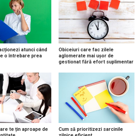
cționezi atunci când
Obiceiuri care fac zilele
e o întrebare prea
aglomerate mai ușor de
gestionat fără efort suplimentar
care te țin aproape de
Cum să prioritizezi sarcinile
ntitate
zilnice eficient