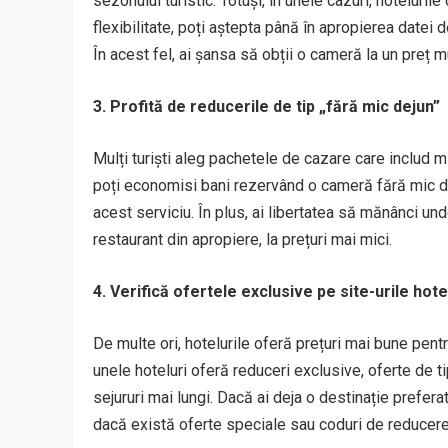
sezonului turistic. Totuși, în unele cazuri, hoteluri
flexibilitate, poți aștepta până în apropierea datei 
În acest fel, ai șansa să obții o cameră la un preț 
3. Profită de reducerile de tip „fără mic dejun”
Mulți turiști aleg pachetele de cazare care includ m
poți economisi bani rezervând o cameră fără mic dej
acest serviciu. În plus, ai libertatea să mănânci und
restaurant din apropiere, la prețuri mai mici.
4. Verifică ofertele exclusive pe site-urile hote
De multe ori, hotelurile oferă prețuri mai bune pentr
unele hoteluri oferă reduceri exclusive, oferte de 
sejururi mai lungi. Dacă ai deja o destinație preferat
dacă există oferte speciale sau coduri de reducere