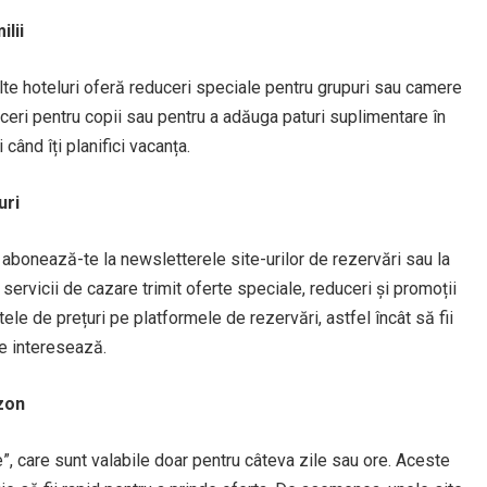
lii
lte hoteluri oferă reduceri speciale pentru grupuri sau camere
ceri pentru copii sau pentru a adăuga paturi suplimentare în
când îți planifici vacanța.
uri
 abonează-te la newsletterele site-urilor de rezervări sau la
e servicii de cazare trimit oferte speciale, reduceri și promoții
le de prețuri pe platformele de rezervări, astfel încât să fii
te interesează.
ezon
e”, care sunt valabile doar pentru câteva zile sau ore. Aceste