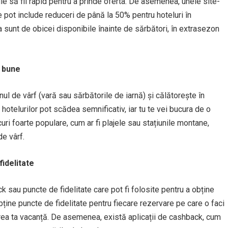
ie să fii rapid pentru a prinde oferta. De asemenea, unele site-
e pot include reduceri de până la 50% pentru hoteluri în
 sunt de obicei disponibile înainte de sărbători, în extrasezon
i bune
onul de vârf (vară sau sărbătorile de iarnă) și călătorește în
 hotelurilor pot scădea semnificativ, iar tu te vei bucura de o
ocuri foarte populare, cum ar fi plajele sau stațiunile montane,
de vârf.
fidelitate
k sau puncte de fidelitate care pot fi folosite pentru a obține
obține puncte de fidelitate pentru fiecare rezervare pe care o faci
area ta vacanță. De asemenea, există aplicații de cashback, cum