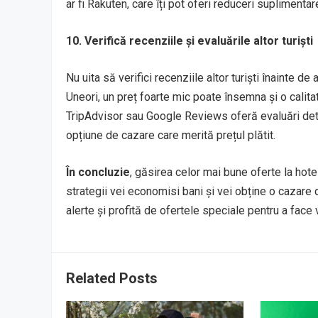
ar fi Rakuten, care îți pot oferi reduceri suplimentar
10. Verifică recenziile și evaluările altor turiști
Nu uita să verifici recenziile altor turiști înainte de
Uneori, un preț foarte mic poate însemna și o calitat
TripAdvisor sau Google Reviews oferă evaluări detali
opțiune de cazare care merită prețul plătit.
În concluzie
, găsirea celor mai bune oferte la hote
strategii vei economisi bani și vei obține o cazare 
alerte și profită de ofertele speciale pentru a face
Related Posts