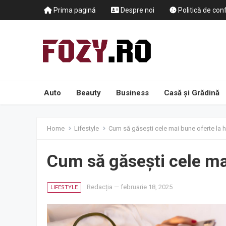
Prima pagină
Despre noi
Politică de conf
Auto
Beauty
Business
Casă și Grădină
Home
Lifestyle
Cum să găsești cele mai bune oferte la h
Cum să găsești cele mai
Redacția
—
februarie 18, 2025
LIFESTYLE