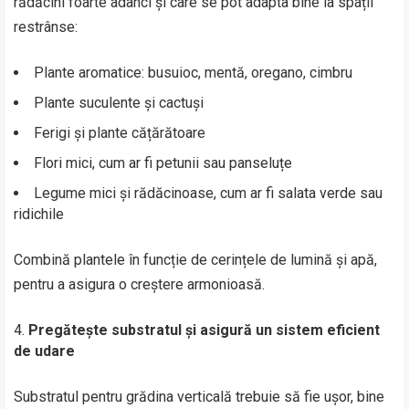
rădăcini foarte adânci și care se pot adapta bine la spații
restrânse:
Plante aromatice: busuioc, mentă, oregano, cimbru
Plante suculente și cactuși
Ferigi și plante cățărătoare
Flori mici, cum ar fi petunii sau panseluțe
Legume mici și rădăcinoase, cum ar fi salata verde sau
ridichile
Combină plantele în funcție de cerințele de lumină și apă,
pentru a asigura o creștere armonioasă.
Pregătește substratul și asigură un sistem eficient
de udare
Substratul pentru grădina verticală trebuie să fie ușor, bine