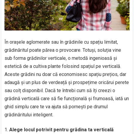
În orașele aglomerate sau în grădinile cu spațiu limitat,
grădinăritul poate părea o provocare. Totuși, soluția vine
sub forma grădinilor verticale, o metodă ingenioasă și
estetică de a cultiva plante folosind spațiul pe verticală.
Aceste grădini nu doar că economisesc spațiu prețios, dar
adaugă și un plus de verdeață și prospețime oricărui perete
sau colț disponibil. Dacă te întrebi cum să îți creezi o
grădină verticală care să fie funcțională și frumoasă, iată un
ghid simplu care te va ajuta să pornești pe drumul
grădinăritului inteligent.
Alege locul potrivit pentru grădina ta verticală