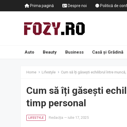
Prima pagină
Despre noi
Politică de conf
Auto
Beauty
Business
Casă și Grădină
Home
Lifestyle
Cum să îți găsești echilibrul între muncă,
Cum să îți găsești echil
timp personal
Redacția
—
iulie 17, 2025
LIFESTYLE