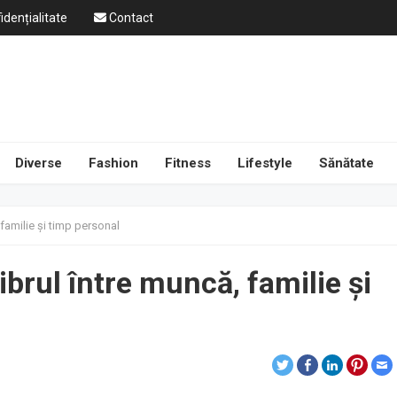
idențialitate
Contact
Diverse
Fashion
Fitness
Lifestyle
Sănătate
 familie și timp personal
ibrul între muncă, familie și