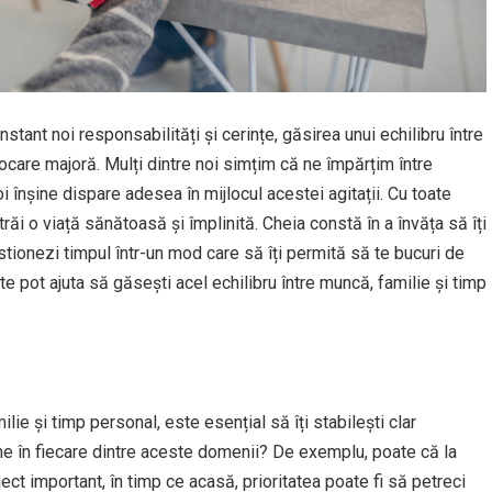
onstant noi responsabilități și cerințe, găsirea unui echilibru între
care majoră. Mulți dintre noi simțim că ne împărțim între
oi înșine dispare adesea în mijlocul acestei agitații. Cu toate
trăi o viață sănătoasă și împlinită. Cheia constă în a învăța să îți
gestionezi timpul într-un mod care să îți permită să te bucuri de
e te pot ajuta să găsești acel echilibru între muncă, familie și timp
lie și timp personal, este esențial să îți stabilești clar
ine în fiecare dintre aceste domenii? De exemplu, poate că la
ect important, în timp ce acasă, prioritatea poate fi să petreci