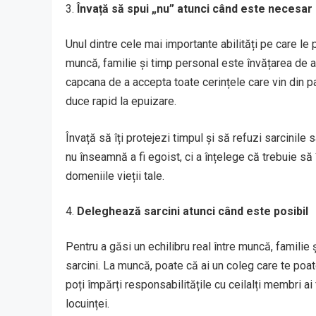
Învață să spui „nu” atunci când este necesar
Unul dintre cele mai importante abilități pe care le p
muncă, familie și timp personal este învățarea de a
capcana de a accepta toate cerințele care vin din par
duce rapid la epuizare.
Învață să îți protejezi timpul și să refuzi sarcinile
nu înseamnă a fi egoist, ci a înțelege că trebuie să î
domeniile vieții tale.
Deleghează sarcini atunci când este posibil
Pentru a găsi un echilibru real între muncă, familie
sarcini. La muncă, poate că ai un coleg care te poat
poți împărți responsabilitățile cu ceilalți membri ai f
locuinței.