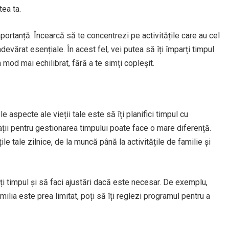
tea ta.
importanță. Încearcă să te concentrezi pe activitățile care au cel
evărat esențiale. În acest fel, vei putea să îți împarți timpul
mod mai echilibrat, fără a te simți copleșit.
le aspecte ale vieții tale este să îți planifici timpul cu
cații pentru gestionarea timpului poate face o mare diferență.
ile tale zilnice, de la muncă până la activitățile de familie și
rți timpul și să faci ajustări dacă este necesar. De exemplu,
ilia este prea limitat, poți să îți reglezi programul pentru a