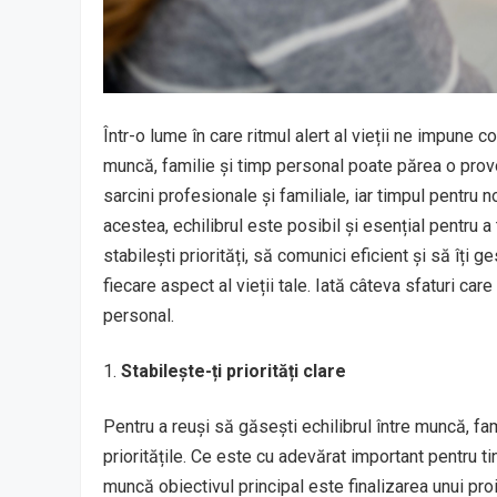
Într-o lume în care ritmul alert al vieții ne impune c
muncă, familie și timp personal poate părea o provo
sarcini profesionale și familiale, iar timpul pentru n
acestea, echilibrul este posibil și esențial pentru a 
stabilești priorități, să comunici eficient și să îți 
fiecare aspect al vieții tale. Iată câteva sfaturi car
personal.
Stabilește-ți priorități clare
Pentru a reuși să găsești echilibrul între muncă, fami
prioritățile. Ce este cu adevărat important pentru t
muncă obiectivul principal este finalizarea unui proi