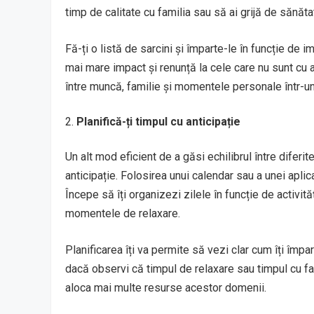
timp de calitate cu familia sau să ai grijă de sănăta
Fă-ți o listă de sarcini și împarte-le în funcție de 
mai mare impact și renunță la cele care nu sunt cu ad
între muncă, familie și momentele personale într-un 
Planifică-ți timpul cu anticipație
Un alt mod eficient de a găsi echilibrul între diferite
anticipație. Folosirea unui calendar sau a unei apli
Începe să îți organizezi zilele în funcție de activităț
momentele de relaxare.
Planificarea îți va permite să vezi clar cum îți împa
dacă observi că timpul de relaxare sau timpul cu fam
aloca mai multe resurse acestor domenii.