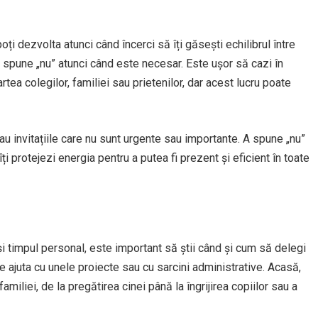
oți dezvolta atunci când încerci să îți găsești echilibrul între
 spune „nu” atunci când este necesar. Este ușor să cazi în
tea colegilor, familiei sau prietenilor, dar acest lucru poate
 sau invitațiile care nu sunt urgente sau importante. A spune „nu”
ți protejezi energia pentru a putea fi prezent și eficient în toate
 și timpul personal, este important să știi când și cum să delegi
e ajuta cu unele proiecte sau cu sarcini administrative. Acasă,
amiliei, de la pregătirea cinei până la îngrijirea copiilor sau a