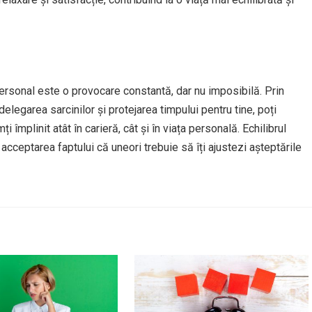
personal este o provocare constantă, dar nu imposibilă. Prin
, delegarea sarcinilor și protejarea timpului pentru tine, poți
i împlinit atât în carieră, cât și în viața personală. Echilibrul
in acceptarea faptului că uneori trebuie să îți ajustezi așteptările