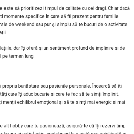
e este să prioritizezi timpul de calitate cu cei dragi. Chiar dacă
ști momente specifice în care să fii prezent pentru familie.
sie de weekend sau pur și simplu să te bucuri de o activitate
ții.
ațiile, dar îți oferă și un sentiment profund de împlinire și de
ul pe termen lung.
ici propria bunăstare sau pasiunile personale. Încearcă să îți
ți care îți aduc bucurie și care te fac să te simți împlinit.
 menții echilibrul emoțional și să te simți mai energic și mai
ce alt hobby care te pasionează, asigură-te că îți rezervi timp
relaxare și satisfacție, contribuind la o viață mai echilibrată și