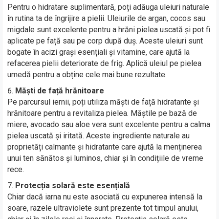
Pentru o hidratare suplimentară, poți adăuga uleiuri naturale
în rutina ta de îngrijire a pielii. Uleiurile de argan, cocos sau
migdale sunt excelente pentru a hrăni pielea uscată și pot fi
aplicate pe față sau pe corp după duș. Aceste uleiuri sunt
bogate în acizi grași esențiali și vitamine, care ajută la
refacerea pielii deteriorate de frig. Aplică uleiul pe pielea
umedă pentru a obține cele mai bune rezultate.
Măști de față hrănitoare
Pe parcursul iernii, poți utiliza măști de față hidratante și
hrănitoare pentru a revitaliza pielea. Măștile pe bază de
miere, avocado sau aloe vera sunt excelente pentru a calma
pielea uscată și iritată. Aceste ingrediente naturale au
proprietăți calmante și hidratante care ajută la menținerea
unui ten sănătos și luminos, chiar și în condițiile de vreme
rece.
Protecția solară este esențială
Chiar dacă iarna nu este asociată cu expunerea intensă la
soare, razele ultraviolete sunt prezente tot timpul anului,