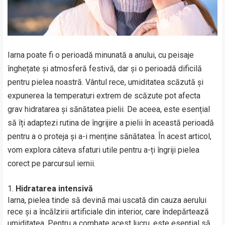
Iarna poate fi o perioadă minunată a anului, cu peisaje
înghețate și atmosferă festivă, dar și o perioadă dificilă
pentru pielea noastră. Vântul rece, umiditatea scăzută și
expunerea la temperaturi extrem de scăzute pot afecta
grav hidratarea și sănătatea pielii. De aceea, este esențial
să îți adaptezi rutina de îngrijire a pielii în această perioadă
pentru a o proteja și a-i menține sănătatea. În acest articol,
vom explora câteva sfaturi utile pentru a-ți îngriji pielea
corect pe parcursul iernii.
Hidratarea intensivă
Iarna, pielea tinde să devină mai uscată din cauza aerului
rece și a încălzirii artificiale din interior, care îndepărtează
umiditatea. Pentru a combate acest lucru, este esențial să