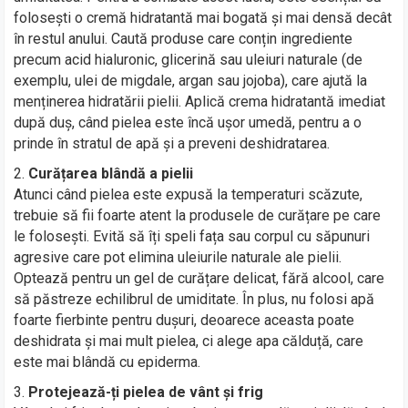
folosești o cremă hidratantă mai bogată și mai densă decât
în restul anului. Caută produse care conțin ingrediente
precum acid hialuronic, glicerină sau uleiuri naturale (de
exemplu, ulei de migdale, argan sau jojoba), care ajută la
menținerea hidratării pielii. Aplică crema hidratantă imediat
după duș, când pielea este încă ușor umedă, pentru a o
prinde în stratul de apă și a preveni deshidratarea.
Curățarea blândă a pielii
Atunci când pielea este expusă la temperaturi scăzute,
trebuie să fii foarte atent la produsele de curățare pe care
le folosești. Evită să îți speli fața sau corpul cu săpunuri
agresive care pot elimina uleiurile naturale ale pielii.
Optează pentru un gel de curățare delicat, fără alcool, care
să păstreze echilibrul de umiditate. În plus, nu folosi apă
foarte fierbinte pentru dușuri, deoarece aceasta poate
deshidrata și mai mult pielea, ci alege apa călduță, care
este mai blândă cu epiderma.
Protejează-ți pielea de vânt și frig