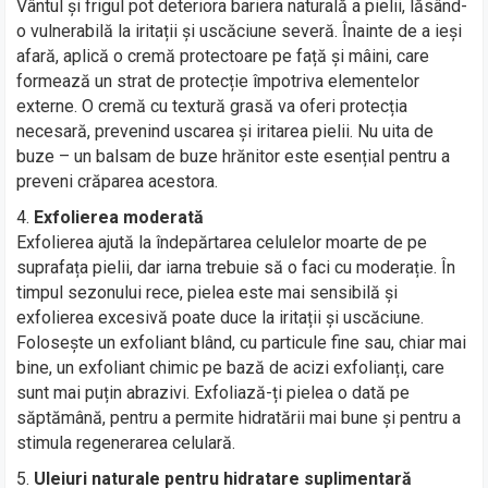
Vântul și frigul pot deteriora bariera naturală a pielii, lăsând-
o vulnerabilă la iritații și uscăciune severă. Înainte de a ieși
afară, aplică o cremă protectoare pe față și mâini, care
formează un strat de protecție împotriva elementelor
externe. O cremă cu textură grasă va oferi protecția
necesară, prevenind uscarea și iritarea pielii. Nu uita de
buze – un balsam de buze hrănitor este esențial pentru a
preveni crăparea acestora.
Exfolierea moderată
Exfolierea ajută la îndepărtarea celulelor moarte de pe
suprafața pielii, dar iarna trebuie să o faci cu moderație. În
timpul sezonului rece, pielea este mai sensibilă și
exfolierea excesivă poate duce la iritații și uscăciune.
Folosește un exfoliant blând, cu particule fine sau, chiar mai
bine, un exfoliant chimic pe bază de acizi exfolianți, care
sunt mai puțin abrazivi. Exfoliază-ți pielea o dată pe
săptămână, pentru a permite hidratării mai bune și pentru a
stimula regenerarea celulară.
Uleiuri naturale pentru hidratare suplimentară