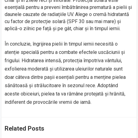
chiar și în zilele reci și înnorate. Protecția solară este
esențială pentru a preveni îmbătrânirea prematură a pielii și
daunele cauzate de radiațiile UV. Alege o cremă hidratantă
cu factor de protecție solară (SPF 30 sau mai mare) și
aplică-o zilnic pe față și pe gât, chiar și în timpul iernii.
În concluzie, îngrijirea pielii în timpul iernii necesită o
atenție specială pentru a combate efectele uscăciunii și
frigului. Hidratarea intensă, protecția împotriva vântului,
exfolierea moderată și utilizarea uleiurilor naturale sunt
doar câteva dintre pașii esențiali pentru a menține pielea
sănătoasă și strălucitoare în sezonul rece. Adoptând
aceste obiceiuri, pielea ta va rămâne protejată și hrănită,
indiferent de provocările vremii de iarnă.
Related Posts