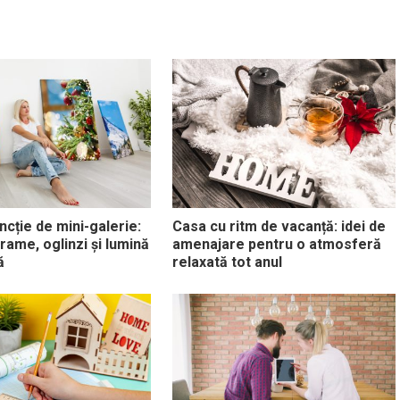
ncție de mini-galerie:
Casa cu ritm de vacanță: idei de
 rame, oglinzi și lumină
amenajare pentru o atmosferă
ă
relaxată tot anul