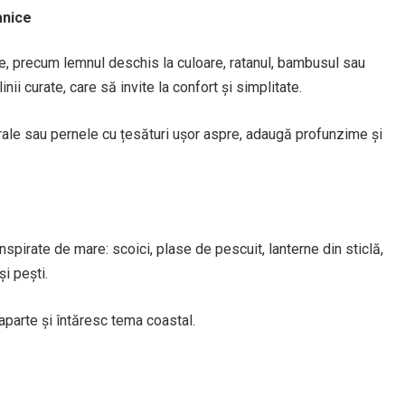
anice
e, precum lemnul deschis la culoare, ratanul, bambusul sau
nii curate, care să invite la confort și simplitate.
turale sau pernele cu țesături ușor aspre, adaugă profunzime și
spirate de mare: scoici, plase de pescuit, lanterne din sticlă,
și pești.
aparte și întăresc tema coastal.