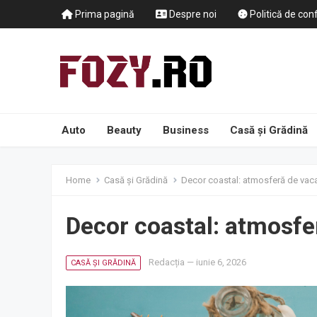
Prima pagină
Despre noi
Politică de conf
Auto
Beauty
Business
Casă și Grădină
Home
Casă și Grădină
Decor coastal: atmosferă de vaca
Decor coastal: atmosfe
Redacția
—
iunie 6, 2026
CASĂ ȘI GRĂDINĂ