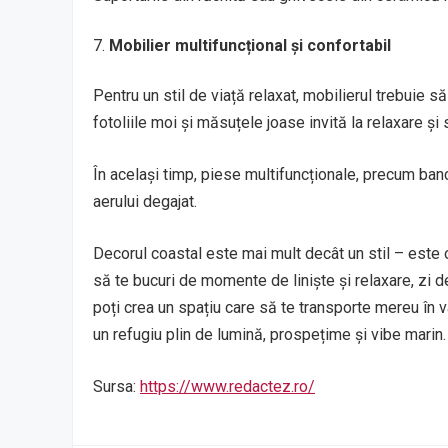
Mobilier multifuncțional și confortabil
Pentru un stil de viață relaxat, mobilierul trebuie s
fotoliile moi și măsuțele joase invită la relaxare și 
În același timp, piese multifuncționale, precum banc
aerului degajat.
Decorul coastal este mai mult decât un stil – este o 
să te bucuri de momente de liniște și relaxare, zi de 
poți crea un spațiu care să te transporte mereu în 
un refugiu plin de lumină, prospețime și vibe marin.
Sursa:
https://www.redactez.ro/