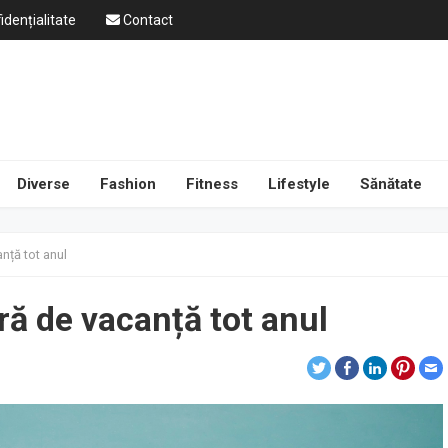
idențialitate
Contact
Diverse
Fashion
Fitness
Lifestyle
Sănătate
nță tot anul
ră de vacanță tot anul