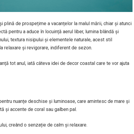
 plină de prospețime a vacanțelor la malul mării, chiar și atunci
tă pentru a aduce în locuință aerul liber, lumina blândă și
nului, textura nisipului și elementele naturale, acest stil
a relaxare și revigorare, indiferent de sezon.
nță tot anul, iată câteva idei de decor coastal care te vor ajuta
 pentru nuanțe deschise și luminoase, care amintesc de mare și
ntă și accente de coral sau galben pal.
ui, creând o senzație de calm și relaxare.