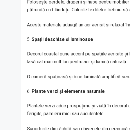
Folosește perdele, draperii și huse pentru mobilier 
pătrundă cu blândețe. Culorile textilelor trebuie să
Aceste materiale adaugă un aer aerisit și relaxat în
Spații deschise și luminoase
Decorul coastal pune accent pe spațiile aerisite și
lasă cât mai mult loc pentru aer și lumină naturală.
O cameră spațioasă și bine luminată amplifică senz
Plante verzi și elemente naturale
Plantele verzi aduc prospețime și viață în decorul c
ferigile, palmierii mici sau suculentele.
Suporturile din răchită sau ghivecele din ceramică