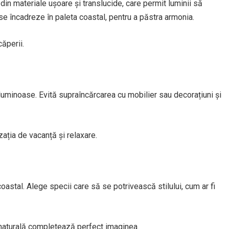
din materiale ușoare și translucide, care permit luminii să
 se încadreze în paleta coastal, pentru a păstra armonia.
căperii.
 luminoase. Evită supraîncărcarea cu mobilier sau decorațiuni și
ația de vacanță și relaxare.
oastal. Alege specii care să se potrivească stilului, cum ar fi
 naturală completează perfect imaginea.