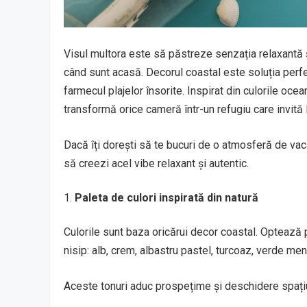
Visul multora este să păstreze senzația relaxantă și
când sunt acasă. Decorul coastal este soluția perfec
farmecul plajelor însorite. Inspirat din culorile ocea
transformă orice cameră într-un refugiu care invită l
Dacă îți dorești să te bucuri de o atmosferă de vaca
să creezi acel vibe relaxant și autentic.
Paleta de culori inspirată din natură
Culorile sunt baza oricărui decor coastal. Optează
nisip: alb, crem, albastru pastel, turcoaz, verde me
Aceste tonuri aduc prospețime și deschidere spațiul