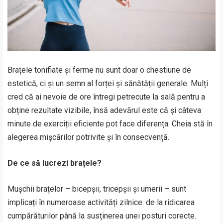
Brațele tonifiate și ferme nu sunt doar o chestiune de
estetică, ci și un semn al forței și sănătății generale. Mulți
cred că ai nevoie de ore întregi petrecute la sală pentru a
obține rezultate vizibile, însă adevărul este că și câteva
minute de exerciții eficiente pot face diferența. Cheia stă în
alegerea mișcărilor potrivite și în consecvență.
De ce să lucrezi brațele?
Mușchii brațelor – bicepșii, tricepșii și umerii – sunt
implicați în numeroase activități zilnice: de la ridicarea
cumpărăturilor până la susținerea unei posturi corecte.