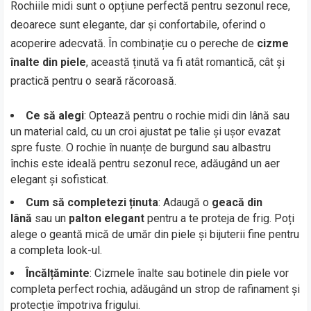
Rochiile midi sunt o opțiune perfectă pentru sezonul rece,
deoarece sunt elegante, dar și confortabile, oferind o
acoperire adecvată. În combinație cu o pereche de
cizme
înalte din piele
, această ținută va fi atât romantică, cât și
practică pentru o seară răcoroasă.
Ce să alegi
: Optează pentru o rochie midi din lână sau
un material cald, cu un croi ajustat pe talie și ușor evazat
spre fuste. O rochie în nuanțe de burgund sau albastru
închis este ideală pentru sezonul rece, adăugând un aer
elegant și sofisticat.
Cum să completezi ținuta
: Adaugă o
geacă din
lână
sau un
palton elegant
pentru a te proteja de frig. Poți
alege o geantă mică de umăr din piele și bijuterii fine pentru
a completa look-ul.
Încălțăminte
: Cizmele înalte sau botinele din piele vor
completa perfect rochia, adăugând un strop de rafinament și
protecție împotriva frigului.