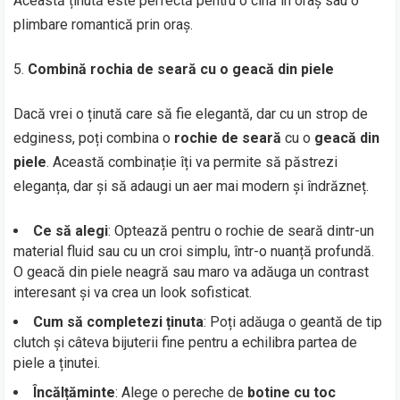
Această ținută este perfectă pentru o cină în oraș sau o
plimbare romantică prin oraș.
Combină rochia de seară cu o geacă din piele
Dacă vrei o ținută care să fie elegantă, dar cu un strop de
edginess, poți combina o
rochie de seară
cu o
geacă din
piele
. Această combinație îți va permite să păstrezi
eleganța, dar și să adaugi un aer mai modern și îndrăzneț.
Ce să alegi
: Optează pentru o rochie de seară dintr-un
material fluid sau cu un croi simplu, într-o nuanță profundă.
O geacă din piele neagră sau maro va adăuga un contrast
interesant și va crea un look sofisticat.
Cum să completezi ținuta
: Poți adăuga o geantă de tip
clutch și câteva bijuterii fine pentru a echilibra partea de
piele a ținutei.
Încălțăminte
: Alege o pereche de
botine cu toc