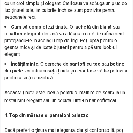
cu un croi simplu și elegant. Catifeaua va adăuga un plus de
lux ținutei tale, iar culorile închise sunt potrivite pentru
sezoanele reci.
Cum să completezi ținuta
: O
jachetă din blană
sau
o
palton elegant
din lână va adăuga o notă de rafinament,
protejându-te în același timp de frig. Poți opta pentru o
geantă mică și delicate bijuterii pentru a păstra look-ul
elegant.
Încălțăminte
: O pereche de
pantofi cu toc
sau
botine
din piele
vor înfrumuseța ținuta și o vor face să fie potrivită
pentru o cină romantică.
Această ținută este ideală pentru o întâlnire de seară la un
restaurant elegant sau un cocktail într-un bar sofisticat.
Top din mătase și pantaloni palazzo
Dacă preferi o ținută mai elegantă, dar și confortabilă, poți