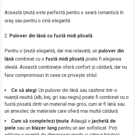
Această ținută este perfectă pentru o seară romantică în
oraș sau pentru o cină elegantă.
Pulover din lână cu fustă midi plisată
Pentru o ținută elegantă, dar mai relaxată, un
pulover din
lână
combinat cu o
fustă midi plisată
poate fi alegerea
ideală. Această combinație oferă confort și căldură, dar nu
face compromisuri în ceea ce privește stilul.
Ce să alegi
: Un pulover din lână sau cashmir într-o
nuanță neutră (alb, bej, gri sau negru) poate fi combinat cu o
fustă plisată dintr-un material mai gros, cum ar fi lână sau
un amestec de materiale care oferă mai multă căldură.
Cum să completezi ținuta
: Adaugă o
jachetă de
piele
sau un
blazer lung
pentru un aer sofisticat. Poți
adăuga o geantă de dimensiuni medii și câteva bijuterii