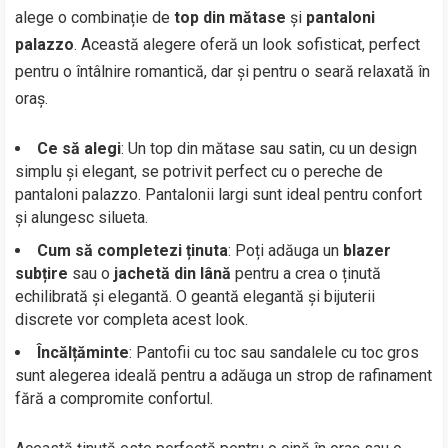
alege o combinație de
top din mătase
și
pantaloni
palazzo
. Această alegere oferă un look sofisticat, perfect
pentru o întâlnire romantică, dar și pentru o seară relaxată în
oraș.
Ce să alegi
: Un top din mătase sau satin, cu un design
simplu și elegant, se potrivit perfect cu o pereche de
pantaloni palazzo. Pantalonii largi sunt ideal pentru confort
și alungesc silueta.
Cum să completezi ținuta
: Poți adăuga un
blazer
subțire
sau o
jachetă din lână
pentru a crea o ținută
echilibrată și elegantă. O geantă elegantă și bijuterii
discrete vor completa acest look.
Încălțăminte
: Pantofii cu toc sau sandalele cu toc gros
sunt alegerea ideală pentru a adăuga un strop de rafinament
fără a compromite confortul.