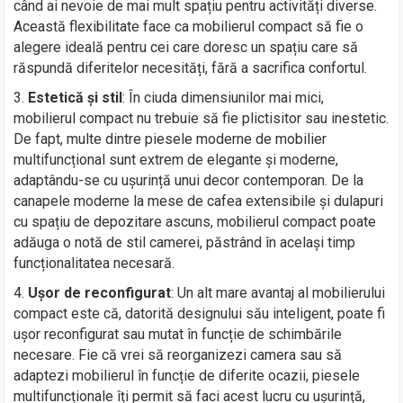
când ai nevoie de mai mult spațiu pentru activități diverse.
Această flexibilitate face ca mobilierul compact să fie o
alegere ideală pentru cei care doresc un spațiu care să
răspundă diferitelor necesități, fără a sacrifica confortul.
Estetică și stil
: În ciuda dimensiunilor mai mici,
mobilierul compact nu trebuie să fie plictisitor sau inestetic.
De fapt, multe dintre piesele moderne de mobilier
multifuncțional sunt extrem de elegante și moderne,
adaptându-se cu ușurință unui decor contemporan. De la
canapele moderne la mese de cafea extensibile și dulapuri
cu spațiu de depozitare ascuns, mobilierul compact poate
adăuga o notă de stil camerei, păstrând în același timp
funcționalitatea necesară.
Ușor de reconfigurat
: Un alt mare avantaj al mobilierului
compact este că, datorită designului său inteligent, poate fi
ușor reconfigurat sau mutat în funcție de schimbările
necesare. Fie că vrei să reorganizezi camera sau să
adaptezi mobilierul în funcție de diferite ocazii, piesele
multifuncționale îți permit să faci acest lucru cu ușurință,