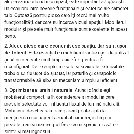
alegerea mobilierului compact, este important să găsești
un echilibru între nevoile funcționale și estetice ale camerei
tale. Optează pentru piese care îți oferă mai multe
funcționalități, dar care nu încarcă vizual spațiul. Mobilierul
modular și piesele multifuncționale sunt excelente în acest
sens.
Alege piese care economisesc spațiu, dar sunt ușor
de folosit
: Este esențial ca mobilierul să fie ușor de utilizat
și să nu necesite mult timp sau efort pentru a fi
reconfigurat. De exemplu, mesele și scaunele extensibile
trebuie să fie ușor de ajustat, iar paturile și canapelele
transformabile să aibă un mecanism simplu și eficient.
Optimizarea luminii naturale
: Atunci când alegi
mobilierul compact, ia în considerare și modul în care
piesele selectate vor influența fluxul de lumină naturală.
Mobilierul deschis sau transparent poate ajuta la
menținerea unui aspect aerisit al camerei, în timp ce
piesele mari și masive pot face ca un spațiu mic să se
simtă și mai înghesuit.