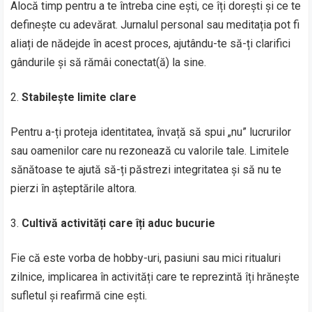
Alocă timp pentru a te întreba cine ești, ce îți dorești și ce te
definește cu adevărat. Jurnalul personal sau meditația pot fi
aliați de nădejde în acest proces, ajutându-te să-ți clarifici
gândurile și să rămâi conectat(ă) la sine.
Stabilește limite clare
Pentru a-ți proteja identitatea, învață să spui „nu” lucrurilor
sau oamenilor care nu rezonează cu valorile tale. Limitele
sănătoase te ajută să-ți păstrezi integritatea și să nu te
pierzi în așteptările altora.
Cultivă activități care îți aduc bucurie
Fie că este vorba de hobby-uri, pasiuni sau mici ritualuri
zilnice, implicarea în activități care te reprezintă îți hrănește
sufletul și reafirmă cine ești.