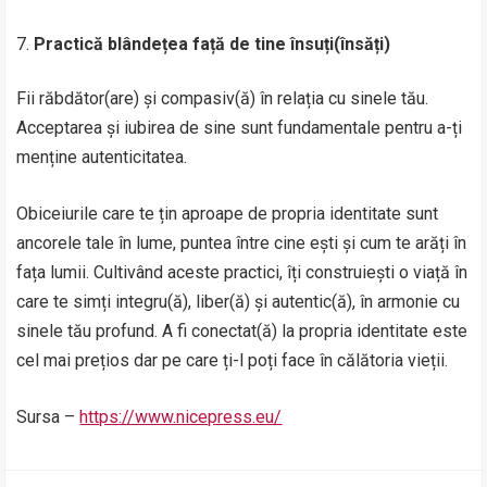
Practică blândețea față de tine însuți(însăți)
Fii răbdător(are) și compasiv(ă) în relația cu sinele tău.
Acceptarea și iubirea de sine sunt fundamentale pentru a-ți
menține autenticitatea.
Obiceiurile care te țin aproape de propria identitate sunt
ancorele tale în lume, puntea între cine ești și cum te arăți în
fața lumii. Cultivând aceste practici, îți construiești o viață în
care te simți integru(ă), liber(ă) și autentic(ă), în armonie cu
sinele tău profund. A fi conectat(ă) la propria identitate este
cel mai prețios dar pe care ți-l poți face în călătoria vieții.
Sursa –
https://www.nicepress.eu/