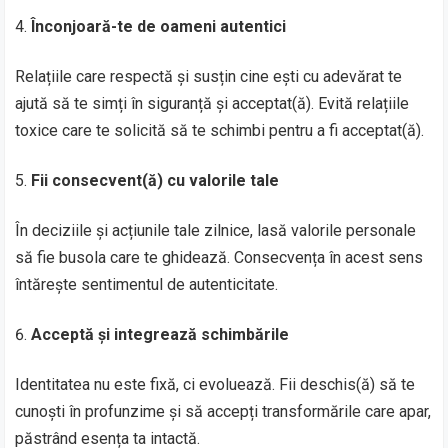
Înconjoară-te de oameni autentici
Relațiile care respectă și susțin cine ești cu adevărat te
ajută să te simți în siguranță și acceptat(ă). Evită relațiile
toxice care te solicită să te schimbi pentru a fi acceptat(ă).
Fii consecvent(ă) cu valorile tale
În deciziile și acțiunile tale zilnice, lasă valorile personale
să fie busola care te ghidează. Consecvența în acest sens
întărește sentimentul de autenticitate.
Acceptă și integrează schimbările
Identitatea nu este fixă, ci evoluează. Fii deschis(ă) să te
cunoști în profunzime și să accepți transformările care apar,
păstrând esența ta intactă.