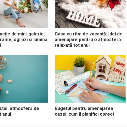
ncție de mini-galerie:
Casa cu ritm de vacanță: idei de
 rame, oglinzi și lumină
amenajare pentru o atmosferă
ă
relaxată tot anul
stal: atmosferă de
Bugetul pentru amenajarea
t anul
casei: cum îl planifici corect