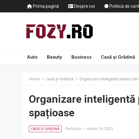
Prima pagină
Despre noi
Politică de conf
Auto
Beauty
Business
Casă și Grădină
Home
Casă și Grădină
Organizare inteligentă pentru băi
Organizare inteligentă 
spațioase
Redacția
—
martie 14, 2025
CASĂ ȘI GRĂDINĂ