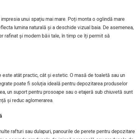
a impresia unui spațiu mai mare. Poți monta o oglindă mare
flecta lumina naturală și a deschide vizual baia. De asemenea,
 rafinat și modern băii tale, în timp ce îți permit să
 este atât practic, cât și estetic. O masă de toaletă sau un
egrate poate fi soluția ideală pentru depozitarea produselor
ea, un suport pentru prosoape sau o etajeră sub chiuvetă sunt
nță și reduc aglomerarea.
ă
ulte rafturi sau dulapuri, panourile de perete pentru depozitare