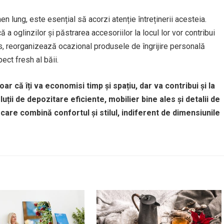
n lung, este esențial să acorzi atenție întreținerii acesteia.
 a oglinzilor și păstrarea accesoriilor la locul lor vor contribui
us, reorganizează ocazional produsele de îngrijire personală
ect fresh al băii.
ar că îți va economisi timp și spațiu, dar va contribui și la
ții de depozitare eficiente, mobilier bine ales și detalii de
 care combină confortul și stilul, indiferent de dimensiunile