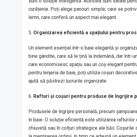
sunt o soluție inteligentă. Acestea sunt ideale pe
curățenie. Poți alege panouri simple, care se potriv
lemn, care conferă un aspect mai elegant.
Organizarea eficientă a spațiului pentru pros
Un element esențial într-o baie elegantă și organi
bine gândite, care să le țină la îndemână, dar într-
care economisesc spațiu sau un coș elegant pentru 
pentru lenjeria de baie, poți utiliza coșuri decorativ
ajută să păstrezi lucrurile organizate.
Rafturi și coșuri pentru produse de îngrijire
Produsele de îngrijire personală, precum șampoane,
în baie. O soluție eficientă este utilizarea rafturil
chiuvetă sau în colțuri strategice ale băii. Coșuril
la menținerea ordinii, în timp ce adaugă un element 