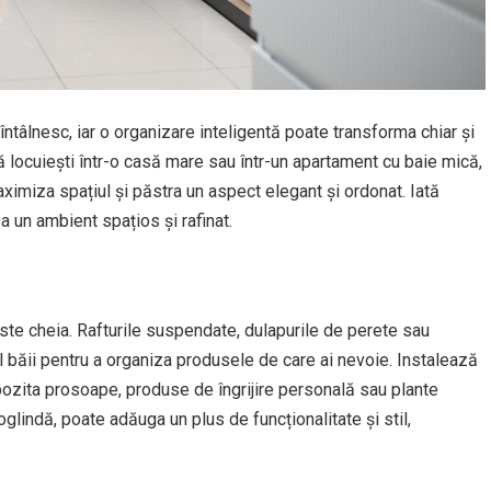
întâlnesc, iar o organizare inteligentă poate transforma chiar și
că locuiești într-o casă mare sau într-un apartament cu baie mică,
maximiza spațiul și păstra un aspect elegant și ordonat. Iată
ea un ambient spațios și rafinat.
 este cheia. Rafturile suspendate, dulapurile de perete sau
 al băii pentru a organiza produsele de care ai nevoie. Instalează
epozita prosoape, produse de îngrijire personală sau plante
glindă, poate adăuga un plus de funcționalitate și stil,