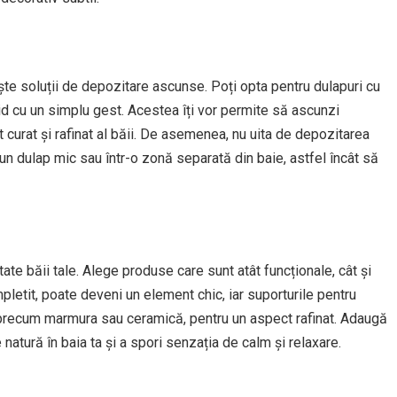
ște soluții de depozitare ascunse. Poți opta pentru dulapuri cu
d cu un simplu gest. Acestea îți vor permite să ascunzi
 curat și rafinat al băii. De asemenea, nu uita de depozitarea
-un dulap mic sau într-o zonă separată din baie, astfel încât să
te băii tale. Alege produse care sunt atât funcționale, cât și
pletit, poate deveni un element chic, iar suporturile pentru
e precum marmura sau ceramică, pentru un aspect rafinat. Adaugă
natură în baia ta și a spori senzația de calm și relaxare.