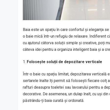
Baia este un spațiu în care confortul și eleganța se 
o baie mică într-un refugiu de relaxare. Indiferent 
cu ajutorul câtorva soluții simple și creative, poți 
câteva idei pentru a organiza inteligent baia și a cr
Folosește soluții de depozitare verticale
Într-o baie cu spațiu limitat, depozitarea verticală
sertarele înalte îți permit să folosești fiecare colț
rafturi deasupra toaletei sau lavoarului pentru a d
decorative. De asemenea, un dulap înalt, cu uși din o
păstrându-ți baia curată și ordonată.