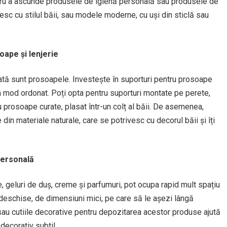
ntru a ascunde produsele de igienă personală sau produsele de
esc cu stilul băii, sau modele moderne, cu uși din sticlă sau
oape și lenjerie
zată sunt prosoapele. Investește în suporturi pentru prosoape
un mod ordonat. Poți opta pentru suporturi montate pe perete,
prosoape curate, plasat într-un colț al băii. De asemenea,
e din materiale naturale, care se potrivesc cu decorul băii și îți
 personală
 geluri de duș, creme și parfumuri, pot ocupa rapid mult spațiu
or deschise, de dimensiuni mici, pe care să le așezi lângă
e sau cutiile decorative pentru depozitarea acestor produse ajută
decorativ subtil.