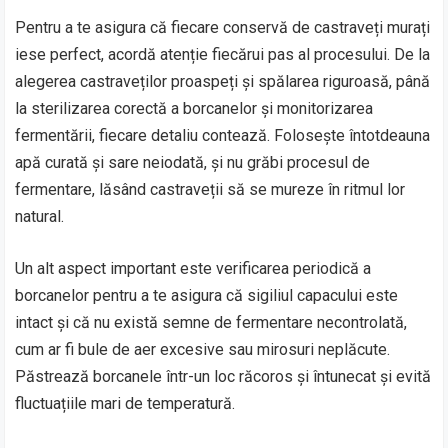
Pentru a te asigura că fiecare conservă de castraveți murați
iese perfect, acordă atenție fiecărui pas al procesului. De la
alegerea castraveților proaspeți și spălarea riguroasă, până
la sterilizarea corectă a borcanelor și monitorizarea
fermentării, fiecare detaliu contează. Folosește întotdeauna
apă curată și sare neiodată, și nu grăbi procesul de
fermentare, lăsând castraveții să se mureze în ritmul lor
natural.
Un alt aspect important este verificarea periodică a
borcanelor pentru a te asigura că sigiliul capacului este
intact și că nu există semne de fermentare necontrolată,
cum ar fi bule de aer excesive sau mirosuri neplăcute.
Păstrează borcanele într-un loc răcoros și întunecat și evită
fluctuațiile mari de temperatură.