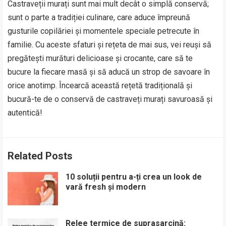
Castraveții murați sunt mai mult decât o simplă conservă;
sunt o parte a tradiției culinare, care aduce împreună
gusturile copilăriei și momentele speciale petrecute în
familie. Cu aceste sfaturi și rețeta de mai sus, vei reuși să
pregătești murături delicioase și crocante, care să te
bucure la fiecare masă și să aducă un strop de savoare în
orice anotimp. Încearcă această rețetă tradițională și
bucură-te de o conservă de castraveți murați savuroasă și
autentică!
Related Posts
10 soluții pentru a-ți crea un look de
vară fresh și modern
Relee termice de suprasarcină: