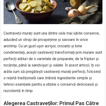
Castraveții murați sunt una dintre cele mai iubite conserve,
aducând un strop de prospețime și savoare în orice
anotimp. Cu un gust ușor acrișor, crocanți și bine
condimentați, acești castraveți transformați prin murare sunt
perfecți alături de o varietate de preparate, de la fripturi și
tocănițe, până la sandvișuri și salate. În acest articol, îți voi
arăta cum să pregătești castraveți murați perfecți, folosind
o rețetă tradițională care îmbină ingrediente simple și
tehnici esențiale pentru a obține o conservă delicioasă și
rezistentă în timp.
Alegerea Castraveților: Primul Pas Către