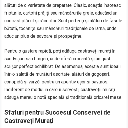
alături de o varietate de preparate. Clasic, aceștia însoțesc
fripturile, cartofii prăjiți sau mâncărurile grele, aducând un
contrast plăcut și răcoritor. Sunt perfecți și alături de fasole
bătută, tocănițe sau mâncăruri tradiționale de iarnă, unde
aduc un plus de savoare și prospețime.
Pentru o gustare rapidă, poți adăuga castraveți murați în
sandvișuri sau burgeri, unde oferă crocanță și un gust
acrișor perfect echilibrat. De asemenea, aceștia sunt ideali
într-o salată de murături asortate, alături de gogoșari,
conopidă și varză, pentru un aperitiv ușor și savuros.
Indiferent de modul în care îi servești, castraveții murați
adaugă mereu o notă specială și tradițională oricărei mese.
Sfaturi pentru Succesul Conservei de
Castraveți Murați