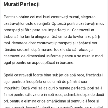
Murați Perfecți
Pentru a obține cei mai buni castraveți murați, alegerea
castraveților este esențială. Optează pentru castraveți mici,
proaspeți și fără pete sau imperfecțiuni. Castraveții ar
trebui să fie tari la atingere, fără urme de lovituri sau părți
moi, deoarece doar castraveții proaspeți și sănătoși vor
rămâne crocanți după murare. Ideal este să folosești
castraveți de dimensiuni uniforme, pentru a se mura în mod
egal și pentru un aspect plăcut în borcane.
Spală castraveții foarte bine sub jet de apă rece, frecându-i
ușor pentru a îndepărta orice urmă de pământ sau
impurități. Dacă vrei să asiguri o murare perfectă, poți să-i
înmoi pentru câteva ore în apă rece, schimbând apa de două
ori, pentru a elimina orice amărăciune și pentru a-i face și
mai crocanți. Această etapă este crucială pentru un rezultat