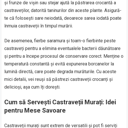
și frunze de vișin sau stejar ajută la păstrarea crocantă a
castraveților, datorită taninurilor din aceste plante. Asigură-
te că folosești sare neiodată, deoarece sarea iodată poate
înmuia castraveții în timpul murării.
De asemenea, fierbe saramura și toarn-o fierbinte peste
castraveți pentru a elimina eventualele bacterii dăunătoare
și pentru a începe procesul de conservare corect. Menține o
temperatură constantă și evită expunerea borcanelor la
lumină directă, care poate degrada murăturile. Cu aceste
mici detalii, vei reuși să păstrezi castraveții crocanți și
delicioși, așa cum îți dorești.
Cum să Servești Castraveții Murați: Idei
pentru Mese Savoare
Castraveții murați sunt extrem de versatili și pot fi serviți