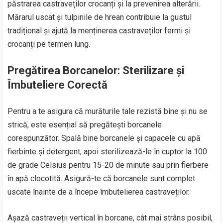
păstrarea castraveților crocanți și la prevenirea alterării.
Mărarul uscat și tulpinile de hrean contribuie la gustul
tradițional și ajută la menținerea castraveților fermi și
crocanți pe termen lung.
Pregătirea Borcanelor: Sterilizare și
Îmbuteliere Corectă
Pentru a te asigura că murăturile tale rezistă bine și nu se
strică, este esențial să pregătești borcanele
corespunzător. Spală bine borcanele și capacele cu apă
fierbinte și detergent, apoi sterilizează-le în cuptor la 100
de grade Celsius pentru 15-20 de minute sau prin fierbere
în apă clocotită. Asigură-te că borcanele sunt complet
uscate înainte de a începe îmbutelierea castraveților.
Așază castraveții vertical în borcane, cât mai strâns posibil,