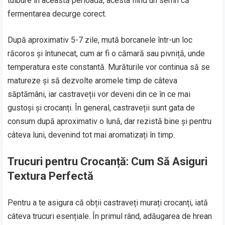
tulbure în această perioadă, acesta fiind un semn că
fermentarea decurge corect.
După aproximativ 5-7 zile, mută borcanele într-un loc
răcoros și întunecat, cum ar fi o cămară sau pivniță, unde
temperatura este constantă. Murăturile vor continua să se
matureze și să dezvolte aromele timp de câteva
săptămâni, iar castraveții vor deveni din ce în ce mai
gustoși și crocanți. În general, castraveții sunt gata de
consum după aproximativ o lună, dar rezistă bine și pentru
câteva luni, devenind tot mai aromatizați în timp.
Trucuri pentru Crocanță: Cum Să Asiguri
Textura Perfectă
Pentru a te asigura că obții castraveți murați crocanți, iată
câteva trucuri esențiale. În primul rând, adăugarea de hrean