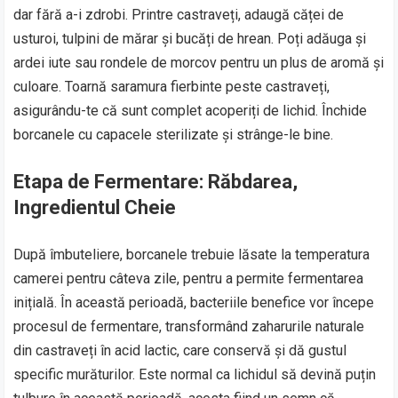
dar fără a-i zdrobi. Printre castraveți, adaugă căței de
usturoi, tulpini de mărar și bucăți de hrean. Poți adăuga și
ardei iute sau rondele de morcov pentru un plus de aromă și
culoare. Toarnă saramura fierbinte peste castraveți,
asigurându-te că sunt complet acoperiți de lichid. Închide
borcanele cu capacele sterilizate și strânge-le bine.
Etapa de Fermentare: Răbdarea,
Ingredientul Cheie
După îmbuteliere, borcanele trebuie lăsate la temperatura
camerei pentru câteva zile, pentru a permite fermentarea
inițială. În această perioadă, bacteriile benefice vor începe
procesul de fermentare, transformând zaharurile naturale
din castraveți în acid lactic, care conservă și dă gustul
specific murăturilor. Este normal ca lichidul să devină puțin