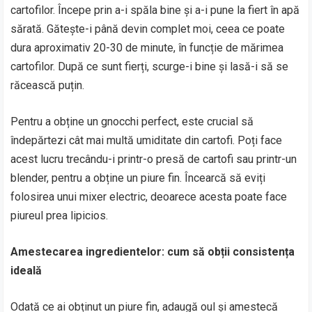
cartofilor. Începe prin a-i spăla bine și a-i pune la fiert în apă
sărată. Gătește-i până devin complet moi, ceea ce poate
dura aproximativ 20-30 de minute, în funcție de mărimea
cartofilor. După ce sunt fierți, scurge-i bine și lasă-i să se
răcească puțin.
Pentru a obține un gnocchi perfect, este crucial să
îndepărtezi cât mai multă umiditate din cartofi. Poți face
acest lucru trecându-i printr-o presă de cartofi sau printr-un
blender, pentru a obține un piure fin. Încearcă să eviți
folosirea unui mixer electric, deoarece acesta poate face
piureul prea lipicios.
Amestecarea ingredientelor: cum să obții consistența
ideală
Odată ce ai obținut un piure fin, adaugă oul și amestecă