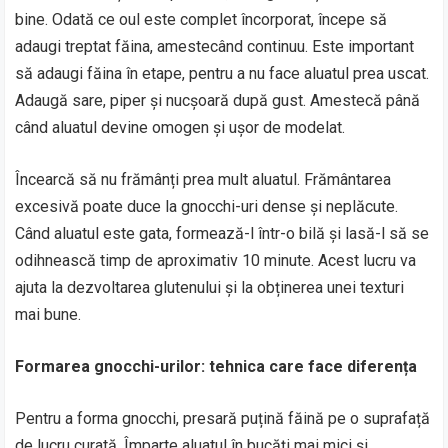
bine. Odată ce oul este complet încorporat, începe să
adaugi treptat făina, amestecând continuu. Este important
să adaugi făina în etape, pentru a nu face aluatul prea uscat.
Adaugă sare, piper și nucșoară după gust. Amestecă până
când aluatul devine omogen și ușor de modelat.
Încearcă să nu frămânți prea mult aluatul. Frământarea
excesivă poate duce la gnocchi-uri dense și neplăcute.
Când aluatul este gata, formează-l într-o bilă și lasă-l să se
odihnească timp de aproximativ 10 minute. Acest lucru va
ajuta la dezvoltarea glutenului și la obținerea unei texturi
mai bune.
Formarea gnocchi-urilor: tehnica care face diferența
Pentru a forma gnocchi, presară puțină făină pe o suprafață
de lucru curată. Împarte aluatul în bucăți mai mici și