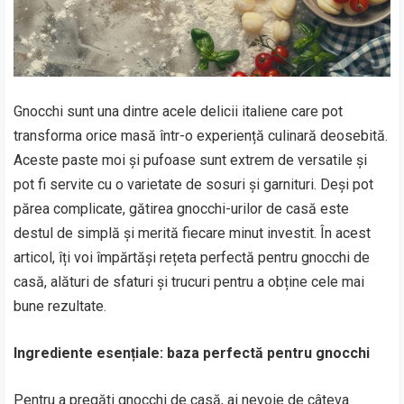
Gnocchi sunt una dintre acele delicii italiene care pot
transforma orice masă într-o experiență culinară deosebită.
Aceste paste moi și pufoase sunt extrem de versatile și
pot fi servite cu o varietate de sosuri și garnituri. Deși pot
părea complicate, gătirea gnocchi-urilor de casă este
destul de simplă și merită fiecare minut investit. În acest
articol, îți voi împărtăși rețeta perfectă pentru gnocchi de
casă, alături de sfaturi și trucuri pentru a obține cele mai
bune rezultate.
Ingrediente esențiale: baza perfectă pentru gnocchi
Pentru a pregăti gnocchi de casă, ai nevoie de câteva