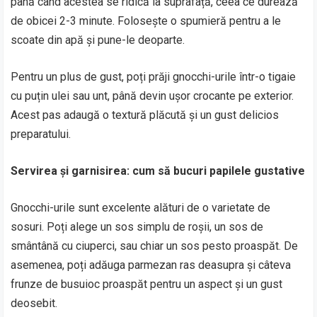
până când acestea se ridică la suprafață, ceea ce durează
de obicei 2-3 minute. Folosește o spumieră pentru a le
scoate din apă și pune-le deoparte.
Pentru un plus de gust, poți prăji gnocchi-urile într-o tigaie
cu puțin ulei sau unt, până devin ușor crocante pe exterior.
Acest pas adaugă o textură plăcută și un gust delicios
preparatului.
Servirea și garnisirea: cum să bucuri papilele gustative
Gnocchi-urile sunt excelente alături de o varietate de
sosuri. Poți alege un sos simplu de roșii, un sos de
smântână cu ciuperci, sau chiar un sos pesto proaspăt. De
asemenea, poți adăuga parmezan ras deasupra și câteva
frunze de busuioc proaspăt pentru un aspect și un gust
deosebit.