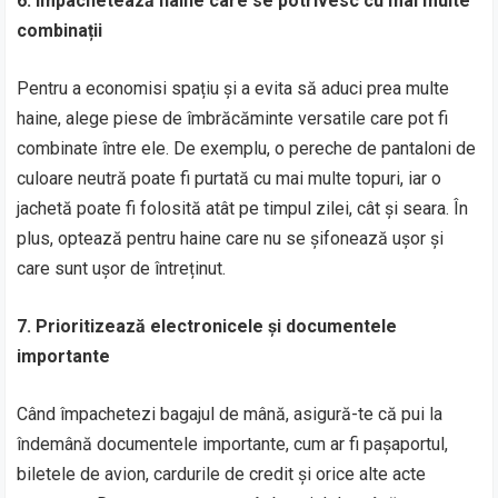
6. Împachetează haine care se potrivesc cu mai multe
combinații
Pentru a economisi spațiu și a evita să aduci prea multe
haine, alege piese de îmbrăcăminte versatile care pot fi
combinate între ele. De exemplu, o pereche de pantaloni de
culoare neutră poate fi purtată cu mai multe topuri, iar o
jachetă poate fi folosită atât pe timpul zilei, cât și seara. În
plus, optează pentru haine care nu se șifonează ușor și
care sunt ușor de întreținut.
7. Prioritizează electronicele și documentele
importante
Când împachetezi bagajul de mână, asigură-te că pui la
îndemână documentele importante, cum ar fi pașaportul,
biletele de avion, cardurile de credit și orice alte acte