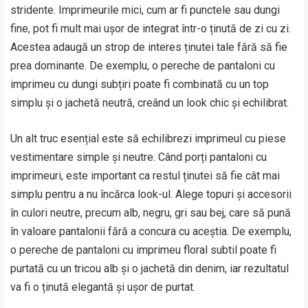
stridente. Imprimeurile mici, cum ar fi punctele sau dungi
fine, pot fi mult mai ușor de integrat într-o ținută de zi cu zi.
Acestea adaugă un strop de interes ținutei tale fără să fie
prea dominante. De exemplu, o pereche de pantaloni cu
imprimeu cu dungi subțiri poate fi combinată cu un top
simplu și o jachetă neutră, creând un look chic și echilibrat.
Un alt truc esențial este să echilibrezi imprimeul cu piese
vestimentare simple și neutre. Când porți pantaloni cu
imprimeuri, este important ca restul ținutei să fie cât mai
simplu pentru a nu încărca look-ul. Alege topuri și accesorii
în culori neutre, precum alb, negru, gri sau bej, care să pună
în valoare pantalonii fără a concura cu aceștia. De exemplu,
o pereche de pantaloni cu imprimeu floral subtil poate fi
purtată cu un tricou alb și o jachetă din denim, iar rezultatul
va fi o ținută elegantă și ușor de purtat.