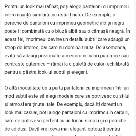
Pentru un look mai rafinat, poți alege pantaloni cu imprimeu
într-o nuanță similară cu restul ținutei. De exemplu, o
pereche de pantaloni cu imprimeu geometric alb și negru
poate fi combinată cu o bluză albă sau o cămașă neagră. În
acest fel, imprimeul devine un detaliu subtil care adaugă un
strop de interes, dar care nu domină ținuta. De asemenea,
evită să adaugi prea multe accesorii în culori puternice sau
contraste puternice – rămâi la o paletă de culori echilibrată
pentru a păstra look-ul subtil și elegant.
O altă modalitate de a purta pantalonii cu imprimeuri într-un
mod subtil este să alegi modele care se potrivesc cu stilul
și atmosfera ținutei tale. De exemplu, dacă îți dorești un
look mai casual, poți alege pantaloni cu imprimeu în carouri,
care se potrivesc perfect cu un tricou simplu și o pereche
de adidași. Dacă vrei ceva mai elegant, optează pentru