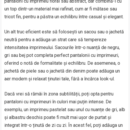
pantaloni cu imprimeu floral sau abstract, dar combină-i cu
un top dintr-un material mai rafinat, cum ar fi mătase sau
tricot fin, pentru a păstra un echilibru între casual și elegant.
Un alt truc eficient este să folosești un sacou sau o jachetă
neutră pentru a adăuga un strat care să tempereze
intensitatea imprimeului. Sacourile într-o nuanță de negru,
gri sau bej pot completa perfect pantalonii cu imprimeuri,
oferind o notă de formalitate și echilibru. De asemenea, o
jachetă de piele sau o jachetă din denim poate adăuga un
aer modern și relaxat ținutei tale, fără a încărca look-ul.
Dacă vrei să rămâi în zona subtilității, poți opta pentru
pantaloni cu imprimeuri în culori mai puțin intense. De
exemplu, un imprimeu pastelat sau unul cu nuanțe de gri, alb
și albastru deschis poate fi mult mai ușor de purtat și
integrat într-o ținută de zi cu zi. În acest fel, poți adăuga un