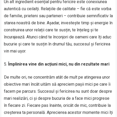
Un alt ingredient esențial pentru fericire este conexiunea
autentică cu ceilalți. Relațiile de calitate – fie că este vorba
de familie, prieteni sau parteneri – contribuie semnificativ la
starea noastră de bine. Așadar, investește timp și energie în
construirea unor relații care te susțin, te înțeleg și te
încurajează. Atunci când te înconjori de oameni care îți aduc
bucurie și care te susțin în drumul tău, succesul și fericirea
vin mai ușor.
Împlinirea vine din acțiuni mici, nu din rezultate mari
De multe ori, ne concentrăm atât de mult pe atingerea unor
obiective mari încât uităm să apreciem pașii mici pe care îi
facem pe parcurs. Succesul și fericirea nu sunt doar despre
mari realizări, ci și despre bucuria de a face mici progrese
în fiecare zi. Fiecare pas înainte, oricât de mic, contribuie la
creșterea ta personală. Aprecierea acestor momente mici îți