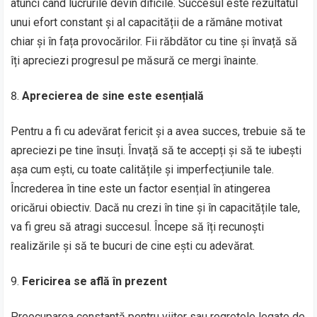
atunci când lucrurile devin dificile. Succesul este rezultatul
unui efort constant și al capacității de a rămâne motivat
chiar și în fața provocărilor. Fii răbdător cu tine și învață să
îți apreciezi progresul pe măsură ce mergi înainte.
Aprecierea de sine este esențială
Pentru a fi cu adevărat fericit și a avea succes, trebuie să te
apreciezi pe tine însuți. Învață să te accepți și să te iubești
așa cum ești, cu toate calitățile și imperfecțiunile tale.
Încrederea în tine este un factor esențial în atingerea
oricărui obiectiv. Dacă nu crezi în tine și în capacitățile tale,
va fi greu să atragi succesul. Începe să îți recunoști
realizările și să te bucuri de cine ești cu adevărat.
Fericirea se află în prezent
Preocuparea constantă pentru viitor sau regretele legate de