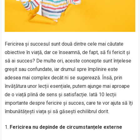
Fericirea și succesul sunt două dintre cele mai căutate
obiective în viață, dar ce înseamnă, de fapt, să fii fericit și
să ai succes? De multe ori, aceste concepte sunt înțelese
greșit sau confundate, iar drumul spre împlinire este
adesea mai complex decât ni se sugerează. Însă, prin
învățătura unor lecții esențiale, putem ajunge mai aproape
de o viață plină de sens și satisfacție. Iată 10 lecții
importante despre fericire și succes, care te vor ajuta să îți
îmbunătățești viața și să găsești echilibrul dorit.
Fericirea nu depinde de circumstanțele externe