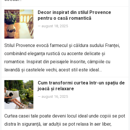
Decor inspirat din stilul Provence
pentru o casă romantică
—
august 18, 2025
Stilul Provence evocă farmecul și căldura sudului Franței,
combinând eleganța rustică cu accente delicate și
romantice. Inspirat din peisajele însorite, câmpiile cu
lavandă și castelele vechi, acest stil este ideal…
Cum transformi curtea într-un spațiu de
joacă și relaxare
—
august 16, 2025
Curtea casei tale poate deveni locul ideal unde copiii se pot
distra în siguranță, iar adulții se pot relaxa în aer liber,