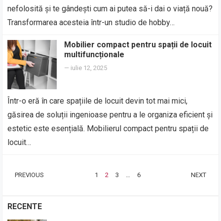
nefolosită și te gândești cum ai putea să-i dai o viață nouă?
Transformarea acesteia într-un studio de hobby…
Mobilier compact pentru spații de locuit
multifuncționale
—
iulie 12, 2025
Într-o eră în care spațiile de locuit devin tot mai mici,
găsirea de soluții ingenioase pentru a le organiza eficient și
estetic este esențială. Mobilierul compact pentru spații de
locuit…
PAGINAȚIE
PREVIOUS
1
2
3
…
6
NEXT
ARTICOLE
RECENTE