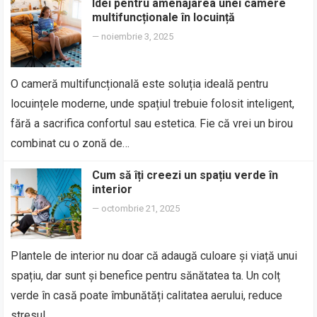
Idei pentru amenajarea unei camere
multifuncționale în locuință
—
noiembrie 3, 2025
O cameră multifuncțională este soluția ideală pentru
locuințele moderne, unde spațiul trebuie folosit inteligent,
fără a sacrifica confortul sau estetica. Fie că vrei un birou
combinat cu o zonă de…
Cum să îți creezi un spațiu verde în
interior
—
octombrie 21, 2025
Plantele de interior nu doar că adaugă culoare și viață unui
spațiu, dar sunt și benefice pentru sănătatea ta. Un colț
verde în casă poate îmbunătăți calitatea aerului, reduce
stresul…