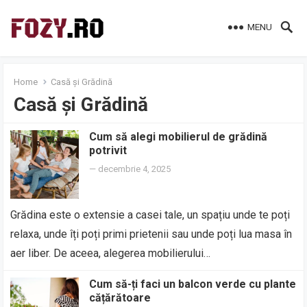
MENU
Home
Casă și Grădină
Casă și Grădină
Cum să alegi mobilierul de grădină
potrivit
—
decembrie 4, 2025
Grădina este o extensie a casei tale, un spațiu unde te poți
relaxa, unde îți poți primi prietenii sau unde poți lua masa în
aer liber. De aceea, alegerea mobilierului…
Cum să-ți faci un balcon verde cu plante
cățărătoare