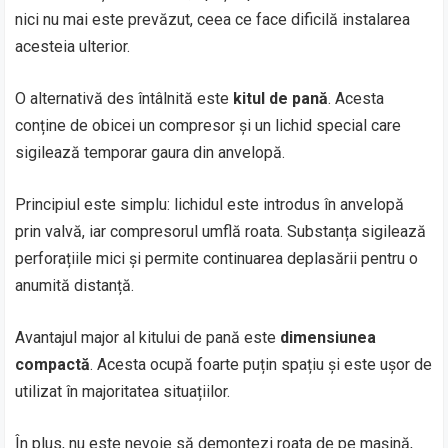
nici nu mai este prevăzut, ceea ce face dificilă instalarea
acesteia ulterior.
O alternativă des întâlnită este
kitul de pană
. Acesta
conține de obicei un compresor și un lichid special care
sigilează temporar gaura din anvelopă.
Principiul este simplu: lichidul este introdus în anvelopă
prin valvă, iar compresorul umflă roata. Substanța sigilează
perforațiile mici și permite continuarea deplasării pentru o
anumită distanță.
Avantajul major al kitului de pană este
dimensiunea
compactă
. Acesta ocupă foarte puțin spațiu și este ușor de
utilizat în majoritatea situațiilor.
În plus, nu este nevoie să demontezi roata de pe mașină,