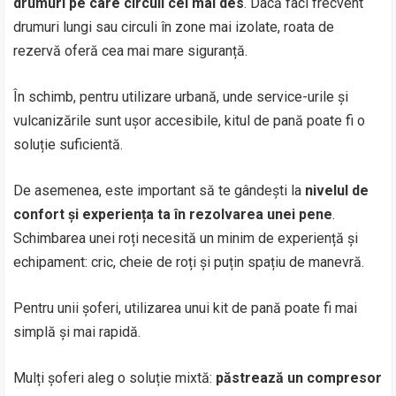
drumuri pe care circuli cel mai des
. Dacă faci frecvent
drumuri lungi sau circuli în zone mai izolate, roata de
rezervă oferă cea mai mare siguranță.
În schimb, pentru utilizare urbană, unde service-urile și
vulcanizările sunt ușor accesibile, kitul de pană poate fi o
soluție suficientă.
De asemenea, este important să te gândești la
nivelul de
confort și experiența ta în rezolvarea unei pene
.
Schimbarea unei roți necesită un minim de experiență și
echipament: cric, cheie de roți și puțin spațiu de manevră.
Pentru unii șoferi, utilizarea unui kit de pană poate fi mai
simplă și mai rapidă.
Mulți șoferi aleg o soluție mixtă:
păstrează un compresor