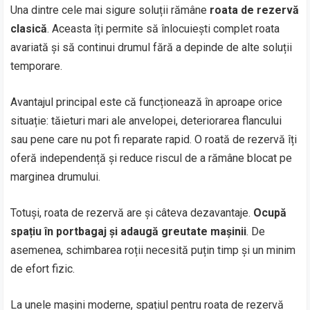
Una dintre cele mai sigure soluții rămâne
roata de rezervă
clasică
. Aceasta îți permite să înlocuiești complet roata
avariată și să continui drumul fără a depinde de alte soluții
temporare.
Avantajul principal este că funcționează în aproape orice
situație: tăieturi mari ale anvelopei, deteriorarea flancului
sau pene care nu pot fi reparate rapid. O roată de rezervă îți
oferă independență și reduce riscul de a rămâne blocat pe
marginea drumului.
Totuși, roata de rezervă are și câteva dezavantaje.
Ocupă
spațiu în portbagaj și adaugă greutate mașinii
. De
asemenea, schimbarea roții necesită puțin timp și un minim
de efort fizic.
La unele mașini moderne, spațiul pentru roata de rezervă