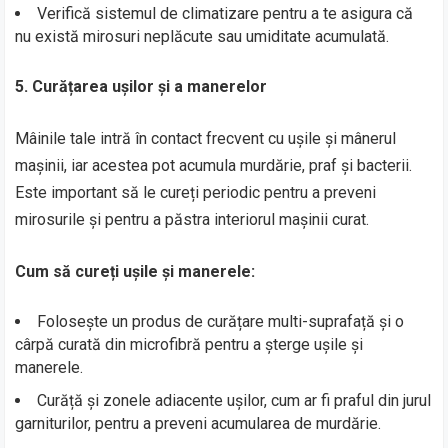
Verifică sistemul de climatizare pentru a te asigura că
nu există mirosuri neplăcute sau umiditate acumulată.
5. Curățarea ușilor și a manerelor
Mâinile tale intră în contact frecvent cu ușile și mânerul
mașinii, iar acestea pot acumula murdărie, praf și bacterii.
Este important să le cureți periodic pentru a preveni
mirosurile și pentru a păstra interiorul mașinii curat.
Cum să cureți ușile și manerele:
Folosește un produs de curățare multi-suprafață și o
cârpă curată din microfibră pentru a șterge ușile și
manerele.
Curăță și zonele adiacente ușilor, cum ar fi praful din jurul
garniturilor, pentru a preveni acumularea de murdărie.