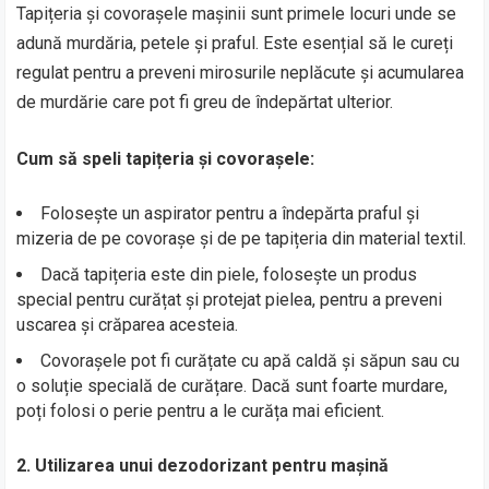
Tapițeria și covorașele mașinii sunt primele locuri unde se
adună murdăria, petele și praful. Este esențial să le cureți
regulat pentru a preveni mirosurile neplăcute și acumularea
de murdărie care pot fi greu de îndepărtat ulterior.
Cum să speli tapițeria și covorașele:
Folosește un aspirator pentru a îndepărta praful și
mizeria de pe covorașe și de pe tapițeria din material textil.
Dacă tapițeria este din piele, folosește un produs
special pentru curățat și protejat pielea, pentru a preveni
uscarea și crăparea acesteia.
Covorașele pot fi curățate cu apă caldă și săpun sau cu
o soluție specială de curățare. Dacă sunt foarte murdare,
poți folosi o perie pentru a le curăța mai eficient.
2. Utilizarea unui dezodorizant pentru mașină