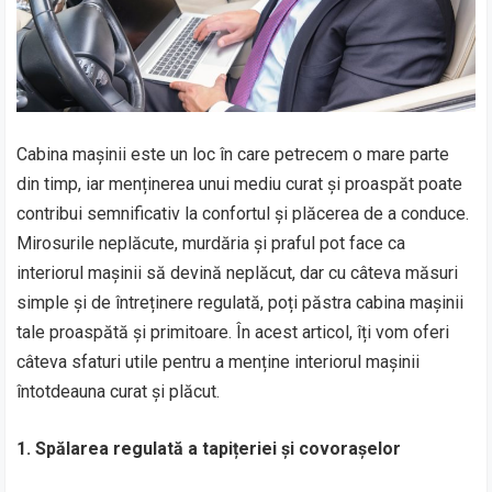
Cabina mașinii este un loc în care petrecem o mare parte
din timp, iar menținerea unui mediu curat și proaspăt poate
contribui semnificativ la confortul și plăcerea de a conduce.
Mirosurile neplăcute, murdăria și praful pot face ca
interiorul mașinii să devină neplăcut, dar cu câteva măsuri
simple și de întreținere regulată, poți păstra cabina mașinii
tale proaspătă și primitoare. În acest articol, îți vom oferi
câteva sfaturi utile pentru a menține interiorul mașinii
întotdeauna curat și plăcut.
1. Spălarea regulată a tapițeriei și covorașelor